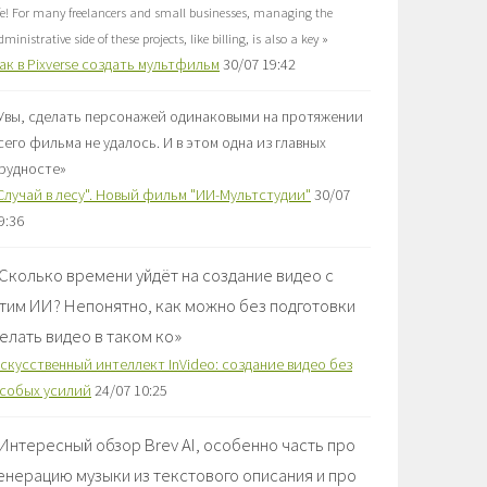
ife! For many freelancers and small businesses, managing the
dministrative side of these projects, like billing, is also a key
»
ак в Pixverse создать мультфильм
30/07 19:42
Увы, сделать персонажей одинаковыми на протяжении
сего фильма не удалось. И в этом одна из главных
рудносте
»
Случай в лесу". Новый фильм "ИИ-Мультстудии"
30/07
9:36
Сколько времени уйдёт на создание видео с
тим ИИ? Непонятно, как можно без подготовки
елать видео в таком ко
»
скусственный интеллект InVideo: создание видео без
собых усилий
24/07 10:25
Интересный обзор Brev AI, особенно часть про
енерацию музыки из текстового описания и про