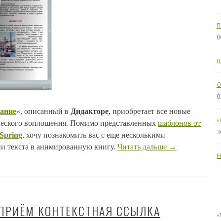
П
0
Ш
O
0
ание
«, описанный в
Дидакторе
, приобретает все новые
«
ического воплощения. Помимо представленных
шаблонов от
3
iSpring
, хочу познакомить вас с еще несколькими
и текста в анимированную книгу.
Читать дальше
→
Н
ПРИЁМ КОНТЕКСТНАЯ ССЫЛКА
«