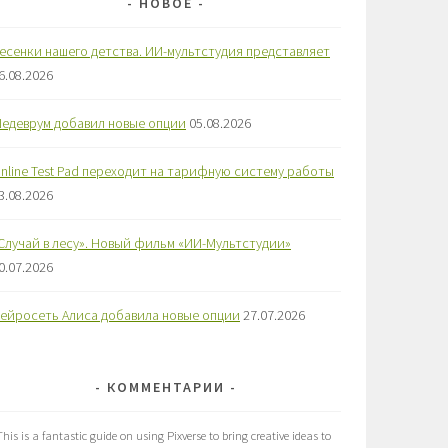
НОВОЕ
есенки нашего детства. ИИ-мультстудия представляет
6.08.2026
едеврум добавил новые опции
05.08.2026
nline Test Pad переходит на тарифную систему работы
3.08.2026
Случай в лесу». Новый фильм «ИИ-Мультстудии»
0.07.2026
ейросеть Алиса добавила новые опции
27.07.2026
КОММЕНТАРИИ
This is a fantastic guide on using Pixverse to bring creative ideas to