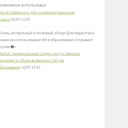
озможное использова
»
rev AI: Нейросеть для создания музыки и не
олько
19/07 11:43
Очень интересный и полезный обзор! Для педагогов и
чеников использование ИИ в образовании открывает
громн�
»
had AI: Универсальный солдат искусственного
нтеллекта. Обзор возможностей для
бразования
10/07 15:42