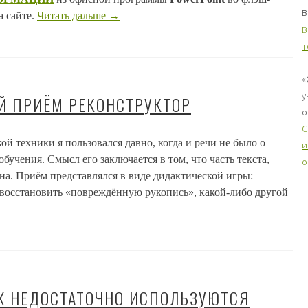
в
а сайте.
Читать дальше
→
B
т
«
у
Й ПРИЁМ РЕКОНСТРУКТОР
о
C
й техники я пользовался давно, когда и речи не было о
и
бучения. Смысл его заключается в том, что часть текста,
о
на. Приём представлялся в виде дидактической игры:
восстановить «повреждённую рукопись», какой-либо другой
Х НЕДОСТАТОЧНО ИСПОЛЬЗУЮТСЯ