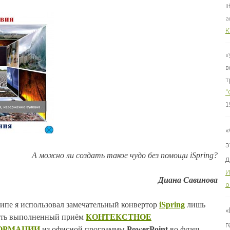
l
a
К
«
в
т
"
1
«
э
А можно ли создать такое чудо без помощи iSpring?
д
И
Диана Савинова
о
ипе я использовал замечательный конвертор
iSpring
лишь
«
вать выполненный приём
КОНТЕКСТНОЕ
г
ОРМАЦИИ
из офисной программы
PowerPoint
во флэш-