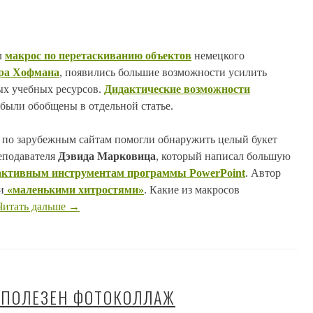
л
макрос по перетаскиванию объектов
немецкого
ра Хофмана
, появились большие возможности усилить
ых учебных ресурсов.
Дидактические возможности
были обобщены в отдельной статье.
по зарубежным сайтам помогли обнаружить целый букет
еподавателя
Дэвида Марковица
, который написал большую
ктивным инструментам программы PowerPoint
. Автор
и
«маленькими хитростями»
. Какие из макросов
Читать дальше
→
 ПОЛЕЗЕН ФОТОКОЛЛАЖ