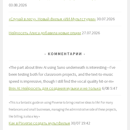
03.08.2026
«Случай в лесу». Новый фильм «ИИ-Мультстудии»
30.07.2026
Нейросеть Алиса добавила новые опции
27.07.2026
КОММЕНТАРИИ
«
The part about Brev AI using Suno underneath is interesting—I’ve
been testing both for classroom projects, and the text-to-music
speed is impressive, though I still find the vocal quality hit-or-m
»
Brev AI: Нейросеть для создания музыки и не только
6/08 5:47
«
This is a fantastic guide on using Pixverse to bring creative ideas to life! For many
freelancers and small businesses, managing the administrative side of these projects,
like billing, is also a key
»
Как в Pixverse создать мультфильм
30/07 19:42