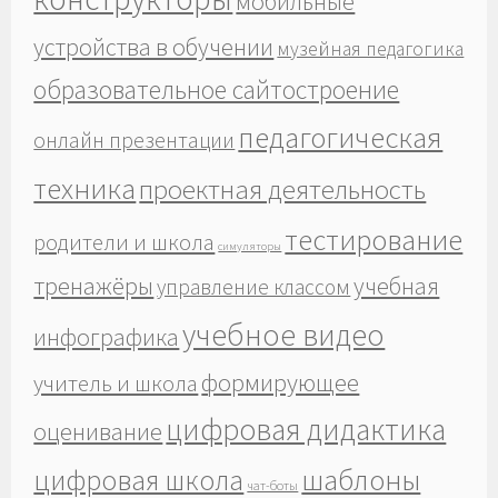
мобильные
устройства в обучении
музейная педагогика
образовательное сайтостроение
педагогическая
онлайн презентации
техника
проектная деятельность
тестирование
родители и школа
симуляторы
тренажёры
учебная
управление классом
учебное видео
инфографика
формирующее
учитель и школа
цифровая дидактика
оценивание
шаблоны
цифровая школа
чат-боты