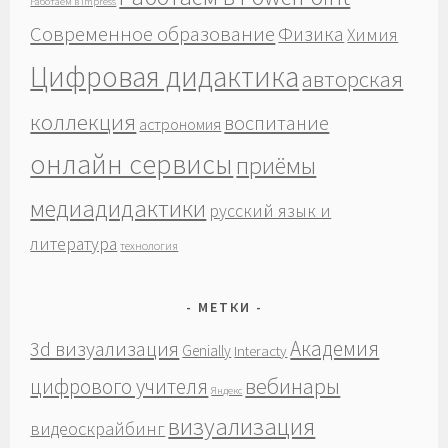
Работаем в Impress
Современное образование
Физика
Химия
Цифровая дидактика
авторская
коллекция
воспитание
астрономия
онлайн сервисы
приёмы
медиадидактики
русский язык и
литература
технология
МЕТКИ
Академия
3d визуализация
Genially
Interacty
вебинары
цифрового учителя
Яндекс
визуализация
видеоскрайбинг