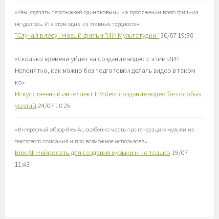
«
Увы, сделать персонажей одинаковыми на протяжении всего фильма
не удалось. И в этом одна из главных трудносте
»
"Случай в лесу". Новый фильм "ИИ-Мультстудии"
30/07 19:36
«
Сколько времени уйдёт на создание видео с этим ИИ?
Непонятно, как можно без подготовки делать видео в таком
ко
»
Искусственный интеллект InVideo: создание видео без особых
усилий
24/07 10:25
«
Интересный обзор Brev AI, особенно часть про генерацию музыки из
текстового описания и про возможное использова
»
Brev AI: Нейросеть для создания музыки и не только
19/07
11:43