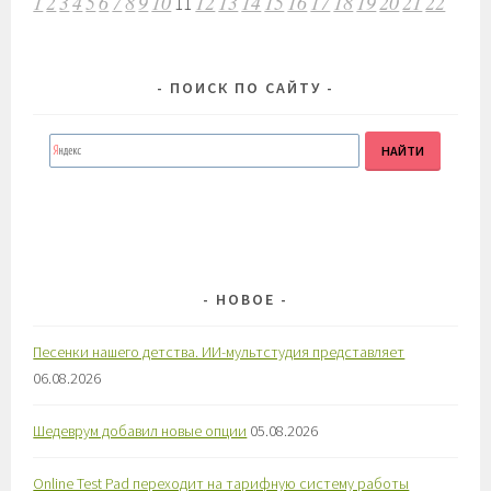
1
2
3
4
5
6
7
8
9
10
12
13
14
15
16
17
18
19
20
21
22
11
ПО
ЗАПИСЯМ
ПОИСК ПО САЙТУ
НОВОЕ
Песенки нашего детства. ИИ-мультстудия представляет
06.08.2026
Шедеврум добавил новые опции
05.08.2026
Online Test Pad переходит на тарифную систему работы