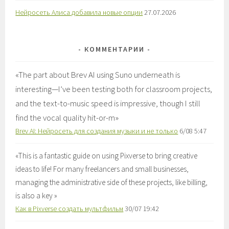
Нейросеть Алиса добавила новые опции
27.07.2026
КОММЕНТАРИИ
«
The part about Brev AI using Suno underneath is
interesting—I’ve been testing both for classroom projects,
and the text-to-music speed is impressive, though I still
find the vocal quality hit-or-m
»
Brev AI: Нейросеть для создания музыки и не только
6/08 5:47
«
This is a fantastic guide on using Pixverse to bring creative
ideas to life! For many freelancers and small businesses,
managing the administrative side of these projects, like billing,
is also a key
»
Как в Pixverse создать мультфильм
30/07 19:42