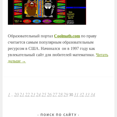
Образовательный портал
Coolmath.com
по праву
считается самым популярным образовательным
ресурсом в США. Начинался он в 1997 году как
увлекательный сайт для любителей математики.
Читать
дальше
→
НАВИГАЦИЯ
1
20
21
22
23
24
25
26
27
28
29
31
32
33
34
...
30
ПО
ЗАПИСЯМ
ПОИСК ПО САЙТУ