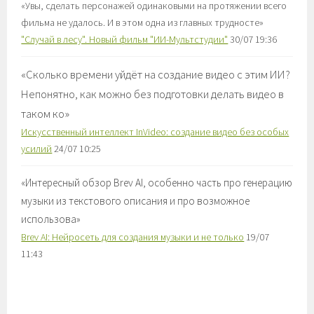
«
Увы, сделать персонажей одинаковыми на протяжении всего
фильма не удалось. И в этом одна из главных трудносте
»
"Случай в лесу". Новый фильм "ИИ-Мультстудии"
30/07 19:36
«
Сколько времени уйдёт на создание видео с этим ИИ?
Непонятно, как можно без подготовки делать видео в
таком ко
»
Искусственный интеллект InVideo: создание видео без особых
усилий
24/07 10:25
«
Интересный обзор Brev AI, особенно часть про генерацию
музыки из текстового описания и про возможное
использова
»
Brev AI: Нейросеть для создания музыки и не только
19/07
11:43