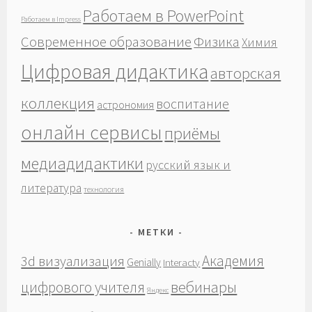
Работаем в PowerPoint
Работаем в Impress
Современное образование
Физика
Химия
Цифровая дидактика
авторская
коллекция
воспитание
астрономия
онлайн сервисы
приёмы
медиадидактики
русский язык и
литература
технология
МЕТКИ
Академия
3d визуализация
Genially
Interacty
вебинары
цифрового учителя
Яндекс