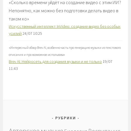
«
Сколько времени уйдёт на создание видео с этим ИИ?
Непонятно, как можно без подготовки делать видео в
таком ко
»
Искусственный интеллект InVideo: создание видео без особых
усилий
24/07 10:25
«
Интересный обзор Brev AI, особенно часть про генерацию музыки из текстового
описания и про возможное использова
»
Brev AI: Нейросеть для создания музыки и не только
19/07
11:43
РУБРИКИ
Авторское мнение