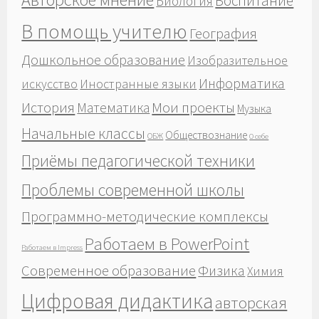
Воспитание
Биология
В помощь учителю
География
Дошкольное образование
Изобразительное
Информатика
Иностранные языки
искусство
История
Мои проекты
Математика
Музыка
Начальные классы
Обществознание
ОБЖ
О себе
Приёмы педагогической техники
Проблемы современной школы
Программно-методические комплексы
Работаем в PowerPoint
Работаем в Impress
Современное образование
Физика
Химия
Цифровая дидактика
авторская