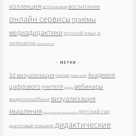
коллекция
воспитание
астрономия
онлайн сервисы
приёмы
медиадидактики
русский язык и
литература
технология
МЕТКИ
Академия
3d визуализация
Genially
Interacty
вебинары
цифрового учителя
Яндекс
визуализация
видеоскрайбинг
мышления
детский сад
виртуальная реальность
дидактические
диалоговый тренажёр