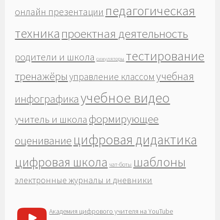
педагогическая
онлайн презентации
техника
проектная деятельность
тестирование
родители и школа
симуляторы
тренажёры
учебная
управление классом
учебное видео
инфографика
формирующее
учитель и школа
цифровая дидактика
оценивание
шаблоны
цифровая школа
чат-боты
электронные журналы и дневники
Академия цифрового учителя на YouTube