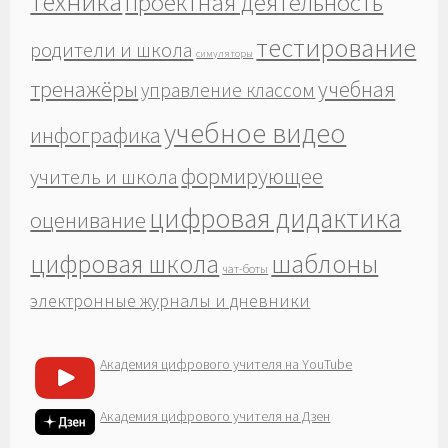
техника
проектная деятельность
тестирование
родители и школа
симуляторы
тренажёры
учебная
управление классом
учебное видео
инфографика
формирующее
учитель и школа
цифровая дидактика
оценивание
шаблоны
цифровая школа
чат-боты
электронные журналы и дневники
Академия цифрового учителя на YouTube
Академия цифрового учителя на Дзен