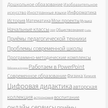
Дошкольное образование
Изобразительное
Информатика
Иностранные языки
искусство
История
Мои проекты
Математика
Музыка
Начальные классы
Обществознание
ОБЖ
О себе
Приёмы педагогической техники
Проблемы современной школы
Программно-методические комплексы
Работаем в PowerPoint
Работаем в Impress
Современное образование
Физика
Химия
Цифровая дидактика
авторская
коллекция
воспитание
астрономия
онлайн сервисы
приёмы