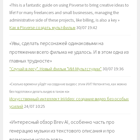
«
This is a fantastic guide on using Pixverse to bring creative ideas to
life! For many freelancers and small businesses, managing the
administrative side of these projects, like billing, is also a key
»
Как в Pixverse создать мультфильм
30/07 19:42
«
Увы, сделать персонажей одинаковыми на
протяжении всего фильма не удалось. И в этом одна из
главных трудносте
»
"Случай в лесу". Новый фильм "ИИ-Мультстудии"
30/07 19:36
«
Сколько времени уйдёт на создание видео с этим ИИ? Непонятно, как можно
без подготовки делать видео в таком ко
»
Искусственный интеллект InVideo: создание видео без особых
усилий
24/07 10:25
«
Интересный обзор Brev AI, особенно часть про
генерацию музыки из текстового описания и про
возможное использова
»