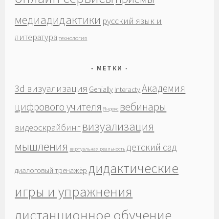
медиадидактики
русский язык и
литература
технология
МЕТКИ
Академия
3d визуализация
Genially
Interacty
вебинары
цифрового учителя
Яндекс
визуализация
видеоскрайбинг
мышления
детский сад
виртуальная реальность
дидактические
диалоговый тренажёр
игры и упражнения
дистанционное обучение