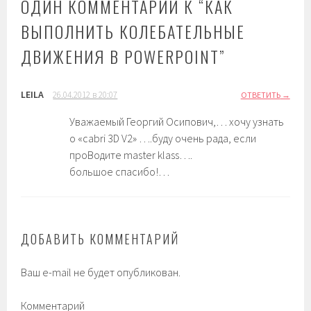
ОДИН КОММЕНТАРИЙ К “
КАК
ВЫПОЛНИТЬ КОЛЕБАТЕЛЬНЫЕ
ДВИЖЕНИЯ В POWERPOINT
”
LEILA
26.04.2012 в 20:07
ОТВЕТИТЬ
Уважаемый Георгий Осипович,… хочу узнать
o «cabri 3D V2» ….буду очень рада, ecли
проBoдитe master klass….
большое спасибо!…
ДОБАВИТЬ КОММЕНТАРИЙ
Ваш e-mail не будет опубликован.
Комментарий