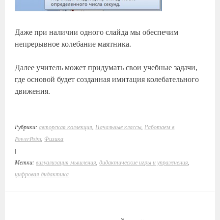
Даже при наличии одного слайда мы обеспечим
непрерывное колебание маятника.
Далее учитель может придумать свои учебные задачи,
где основой будет созданная имитация колебательного
движения.
Рубрики:
авторская коллекция
,
Начальные классы
,
Работаем в
PowerPoint
,
Физика
|
Метки:
визуализация мышления
,
дидактические игры и упражнения
,
цифровая дидактика