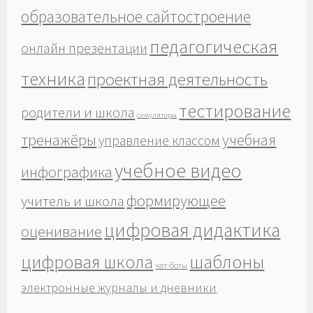
образовательное сайтостроение
педагогическая
онлайн презентации
техника
проектная деятельность
тестирование
родители и школа
симуляторы
тренажёры
учебная
управление классом
учебное видео
инфографика
формирующее
учитель и школа
цифровая дидактика
оценивание
шаблоны
цифровая школа
чат-боты
электронные журналы и дневники