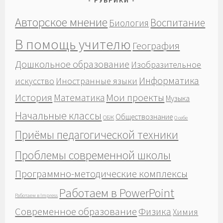
РУБРИКИ
Авторское мнение
Воспитание
Биология
В помощь учителю
География
Дошкольное образование
Изобразительное
Информатика
Иностранные языки
искусство
История
Мои проекты
Математика
Музыка
Начальные классы
Обществознание
ОБЖ
О себе
Приёмы педагогической техники
Проблемы современной школы
Программно-методические комплексы
Работаем в PowerPoint
Работаем в Impress
Современное образование
Физика
Химия