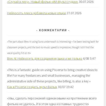
«Случай в лесу». Новый фильм «ИИ-Мультстудии»
30.07.2026
Нейросеть Алиса добавила новые опции
27.07.2026
КОММЕНТАРИИ
«
The part about Brev AI using Suno underneath is interesting—I’ve been testing both for
classroom projects, and the text-to-music speed is impressive, though I still find the
vocal quality hit-or-m
»
Brev AI: Нейросеть для создания музыки и не только
6/08 5:47
«
This is a fantastic guide on using Pixverse to bring creative ideas to
life! For many freelancers and small businesses, managing the
administrative side of these projects, like billing, is also a key
»
Как в Pixverse создать мультфильм
30/07 19:42
«
Увы, сделать персонажей одинаковыми на протяжении всего
фильма не удалось. И в этом одна из главных трудносте
»