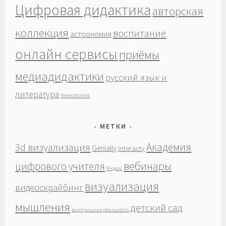
Цифровая дидактика
авторская
коллекция
воспитание
астрономия
онлайн сервисы
приёмы
медиадидактики
русский язык и
литература
технология
МЕТКИ
Академия
3d визуализация
Genially
Interacty
вебинары
цифрового учителя
Яндекс
визуализация
видеоскрайбинг
мышления
детский сад
виртуальная реальность