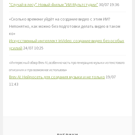
"Случай в лесу". Новый фильм "ИИ-Мультстудии"
30/07 19:36
«
Сколько времени уйдёт на создание видео с этим ИИ?
Непонятно, как можно без подготовки делать видео в таком
ко
»
Искусственный интеллект InVideo: создание видео без особых
усилий
24/07 10:25
«
Интересный обзор Brev AI, особенно часть про генерацию музыки из текстового
описания и про возможное использова
»
Brev AI: Нейросеть для создания музыки и не только
19/07
11:43