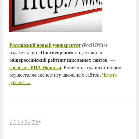
Российский новый университет
(РосНОУ) и
издательство
«Просвещение»
подготовили
общероссийский рейтинг школьных сайто
в, —
сообщает
РИА Новости
. Конечно, странный тандем
осуществлял экспертизу школьных сайтов.
Читать
дальше
→
НАВИГАЦИЯ
1
2
3
4
5
6
7
8
9
ПО
ЗАПИСЯМ