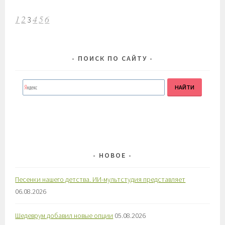
НАВИГАЦИЯ
1
2
4
5
6
3
ПО
ЗАПИСЯМ
ПОИСК ПО САЙТУ
НОВОЕ
Песенки нашего детства. ИИ-мультстудия представляет
06.08.2026
Шедеврум добавил новые опции
05.08.2026