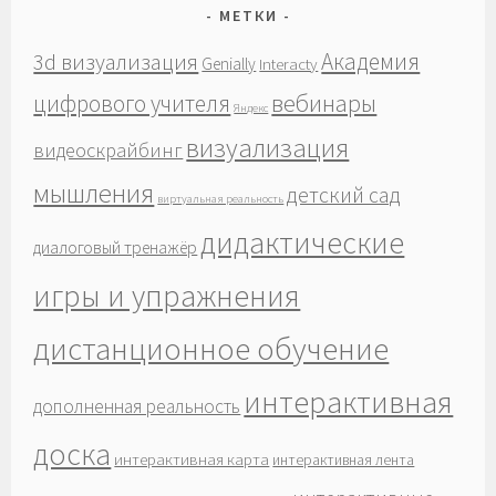
МЕТКИ
Академия
3d визуализация
Genially
Interacty
вебинары
цифрового учителя
Яндекс
визуализация
видеоскрайбинг
мышления
детский сад
виртуальная реальность
дидактические
диалоговый тренажёр
игры и упражнения
дистанционное обучение
интерактивная
дополненная реальность
доска
интерактивная карта
интерактивная лента