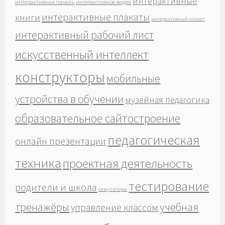
интерактивные
интерактивная панель
интерактивное видео
интерактивные плакаты
книги
интерактивный плакат
интерактивный рабочий лист
искусственный интеллект
конструкторы
мобильные
устройства в обучении
музейная педагогика
образовательное сайтостроение
педагогическая
онлайн презентации
техника
проектная деятельность
тестирование
родители и школа
симуляторы
тренажёры
учебная
управление классом