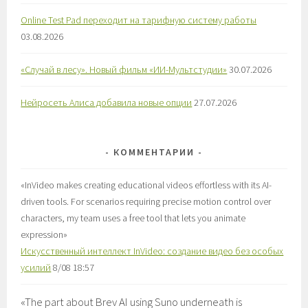
Online Test Pad переходит на тарифную систему работы
03.08.2026
«Случай в лесу». Новый фильм «ИИ-Мультстудии»
30.07.2026
Нейросеть Алиса добавила новые опции
27.07.2026
КОММЕНТАРИИ
«
InVideo makes creating educational videos effortless with its AI-
driven tools. For scenarios requiring precise motion control over
characters, my team uses a free tool that lets you animate
expression
»
Искусственный интеллект InVideo: создание видео без особых
усилий
8/08 18:57
«
The part about Brev AI using Suno underneath is