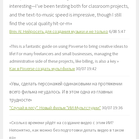
interesting—I’ve been testing both for classroom projects,
and the text-to-music speed is impressive, though I still
find the vocal quality hit-or-m
»
Brev AI: Нейросеть для создания музыки и не только
6/08 5:47
«
This is a fantastic guide on using Pixverse to bring creative ideas to
life! For many freelancers and small businesses, managing the
administrative side of these projects, like billing, is also a key
»
Как в Pixverse создать мультфильм
30/07 19:42
«
Увы, сделать персонажей одинаковыми на протяжении
всего фильма не удалось. И в этом одна из главных
трудносте
»
"Случай в лесу". Новый фильм "ИИ-Мультстудии"
30/07 19:36
«
Сколько времени уйдёт на создание видео с этим ИИ?
Непонятно, как можно без подготовки делать видео в таком
ко
»