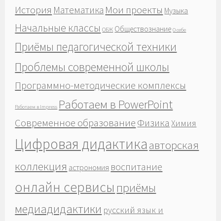
История
Мои проекты
Математика
Музыка
Начальные классы
Обществознание
ОБЖ
О себе
Приёмы педагогической техники
Проблемы современной школы
Программно-методические комплексы
Работаем в PowerPoint
Работаем в Impress
Современное образование
Физика
Химия
Цифровая дидактика
авторская
коллекция
воспитание
астрономия
онлайн сервисы
приёмы
медиадидактики
русский язык и