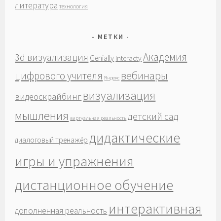
литература
технология
МЕТКИ
Академия
3d визуализация
Genially
Interacty
вебинары
цифрового учителя
Яндекс
визуализация
видеоскрайбинг
мышления
детский сад
виртуальная реальность
дидактические
диалоговый тренажёр
игры и упражнения
дистанционное обучение
интерактивная
дополненная реальность