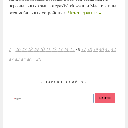
персональных компьютерахWindows или Mac, так и на
всех мобильных устройствах.
Читать дальше
→
НАВИГАЦИЯ
1
26
27
28
29
30
31
32
33
34
35
37
38
39
40
41
42
...
36
ПО
ЗАПИСЯМ
43
44
45
46
49
...
ПОИСК ПО САЙТУ