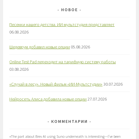
НОВОЕ
Песенки нашего детства. ИИ-мультстудия представляет
06.08.2026
Шедеврум добавил новые опции
05.08.2026
Online Test Pad переходит на тарифную систему работы
03.08.2026
«Случай в лесу». Новый фильм «ИИ-Мультстудии»
30.07.2026
Нейросеть Алиса добавила новые опции
27.07.2026
КОММЕНТАРИИ
«
The part about Brev AI using Suno underneath is interesting—I’ve been