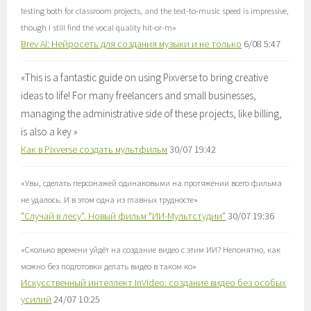
testing both for classroom projects, and the text-to-music speed is impressive,
though I still find the vocal quality hit-or-m
»
Brev AI: Нейросеть для создания музыки и не только
6/08 5:47
«
This is a fantastic guide on using Pixverse to bring creative
ideas to life! For many freelancers and small businesses,
managing the administrative side of these projects, like billing,
is also a key
»
Как в Pixverse создать мультфильм
30/07 19:42
«
Увы, сделать персонажей одинаковыми на протяжении всего фильма
не удалось. И в этом одна из главных трудносте
»
"Случай в лесу". Новый фильм "ИИ-Мультстудии"
30/07 19:36
«
Сколько времени уйдёт на создание видео с этим ИИ? Непонятно, как
можно без подготовки делать видео в таком ко
»
Искусственный интеллект InVideo: создание видео без особых
усилий
24/07 10:25