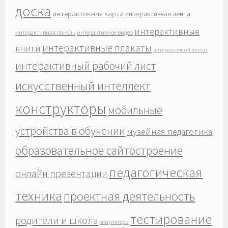
доска
интерактивная карта
интерактивная лента
интерактивные
интерактивная панель
интерактивное видео
интерактивные плакаты
книги
интерактивный плакат
интерактивный рабочий лист
искусственный интеллект
конструкторы
мобильные
устройства в обучении
музейная педагогика
образовательное сайтостроение
педагогическая
онлайн презентации
техника
проектная деятельность
тестирование
родители и школа
симуляторы