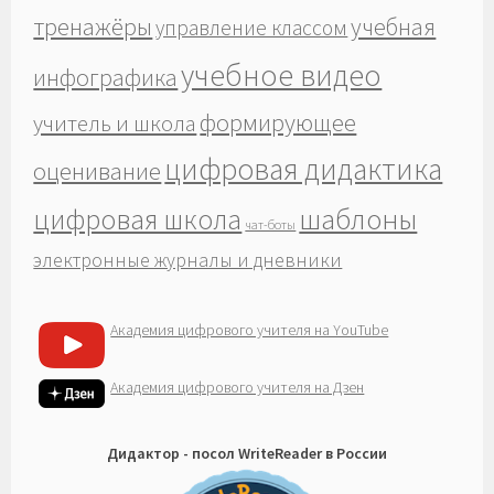
тренажёры
учебная
управление классом
учебное видео
инфографика
формирующее
учитель и школа
цифровая дидактика
оценивание
шаблоны
цифровая школа
чат-боты
электронные журналы и дневники
Академия цифрового учителя на YouTube
Академия цифрового учителя на Дзен
Дидактор - посол WriteReader в России