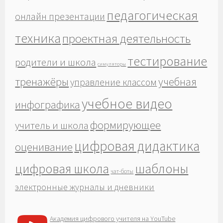
педагогическая
онлайн презентации
техника
проектная деятельность
тестирование
родители и школа
симуляторы
тренажёры
учебная
управление классом
учебное видео
инфографика
формирующее
учитель и школа
цифровая дидактика
оценивание
шаблоны
цифровая школа
чат-боты
электронные журналы и дневники
Академия цифрового учителя на YouTube