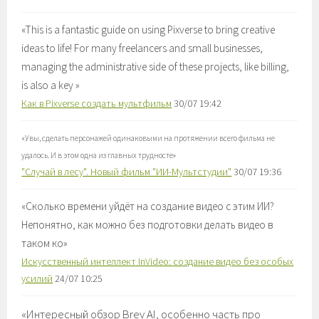
«
This is a fantastic guide on using Pixverse to bring creative
ideas to life! For many freelancers and small businesses,
managing the administrative side of these projects, like billing,
is also a key
»
Как в Pixverse создать мультфильм
30/07 19:42
«
Увы, сделать персонажей одинаковыми на протяжении всего фильма не
удалось. И в этом одна из главных трудносте
»
"Случай в лесу". Новый фильм "ИИ-Мультстудии"
30/07 19:36
«
Сколько времени уйдёт на создание видео с этим ИИ?
Непонятно, как можно без подготовки делать видео в
таком ко
»
Искусственный интеллект InVideo: создание видео без особых
усилий
24/07 10:25
«
Интересный обзор Brev AI, особенно часть про