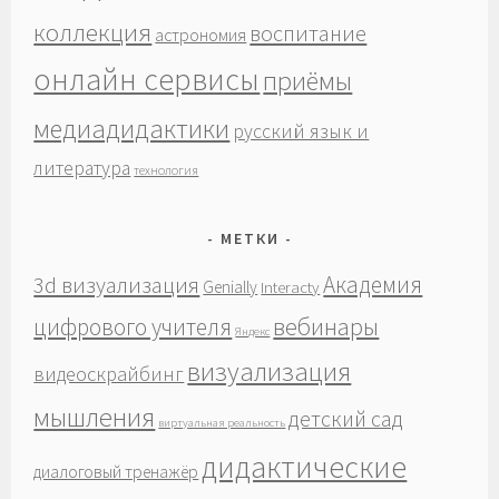
коллекция
воспитание
астрономия
онлайн сервисы
приёмы
медиадидактики
русский язык и
литература
технология
МЕТКИ
Академия
3d визуализация
Genially
Interacty
вебинары
цифрового учителя
Яндекс
визуализация
видеоскрайбинг
мышления
детский сад
виртуальная реальность
дидактические
диалоговый тренажёр