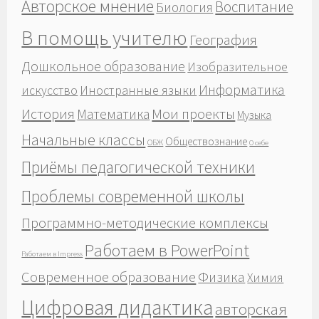
Авторское мнение
Воспитание
Биология
В помощь учителю
География
Дошкольное образование
Изобразительное
Информатика
Иностранные языки
искусство
История
Мои проекты
Математика
Музыка
Начальные классы
Обществознание
ОБЖ
О себе
Приёмы педагогической техники
Проблемы современной школы
Программно-методические комплексы
Работаем в PowerPoint
Работаем в Impress
Современное образование
Физика
Химия
Цифровая дидактика
авторская