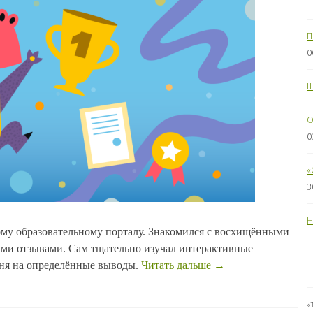
П
0
Ш
O
0
«
3
Н
ому образовательному порталу. Знакомился с восхищёнными
ыми отзывами. Сам тщательно изучал интерактивные
еня на определённые выводы.
Читать дальше
→
«