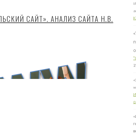
l
a
ЬСКИЙ САЙТ». АНАЛИЗ САЙТА Н.В.
К
«
п
о
"
1
«
м
И
о
«
г
в