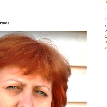
B
т
«
новна
у
о
C
и
о