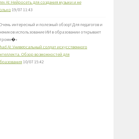
rev AI: Нейросеть для создания музыки и не
олько
19/07 11:43
Очень интересный и полезный обзор! Для педагогов и
чеников использование ИИ в образовании открывает
громн�
»
had AI: Универсальный солдат искусственного
нтеллекта. Обзор возможностей для
бразования
10/07 15:42