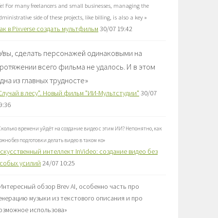
ife! For many freelancers and small businesses, managing the
dministrative side of these projects, like billing, is also a key
»
ак в Pixverse создать мультфильм
30/07 19:42
Увы, сделать персонажей одинаковыми на
ротяжении всего фильма не удалось. И в этом
дна из главных трудносте
»
Случай в лесу". Новый фильм "ИИ-Мультстудии"
30/07
9:36
Сколько времени уйдёт на создание видео с этим ИИ? Непонятно, как
ожно без подготовки делать видео в таком ко
»
скусственный интеллект InVideo: создание видео без
собых усилий
24/07 10:25
Интересный обзор Brev AI, особенно часть про
енерацию музыки из текстового описания и про
озможное использова
»