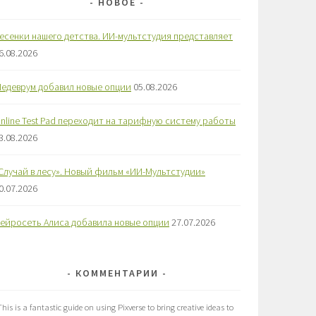
НОВОЕ
есенки нашего детства. ИИ-мультстудия представляет
6.08.2026
едеврум добавил новые опции
05.08.2026
nline Test Pad переходит на тарифную систему работы
3.08.2026
Случай в лесу». Новый фильм «ИИ-Мультстудии»
0.07.2026
ейросеть Алиса добавила новые опции
27.07.2026
КОММЕНТАРИИ
This is a fantastic guide on using Pixverse to bring creative ideas to