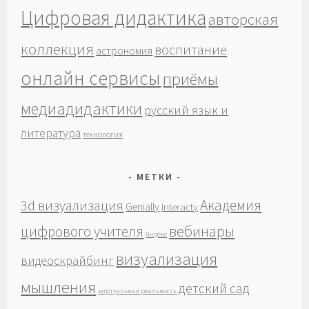
Цифровая дидактика
авторская
коллекция
воспитание
астрономия
онлайн сервисы
приёмы
медиадидактики
русский язык и
литература
технология
МЕТКИ
Академия
3d визуализация
Genially
Interacty
вебинары
цифрового учителя
Яндекс
визуализация
видеоскрайбинг
мышления
детский сад
виртуальная реальность