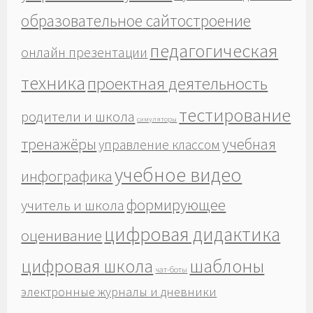
образовательное сайтостроение
педагогическая
онлайн презентации
техника
проектная деятельность
тестирование
родители и школа
симуляторы
тренажёры
учебная
управление классом
учебное видео
инфографика
формирующее
учитель и школа
цифровая дидактика
оценивание
шаблоны
цифровая школа
чат-боты
электронные журналы и дневники