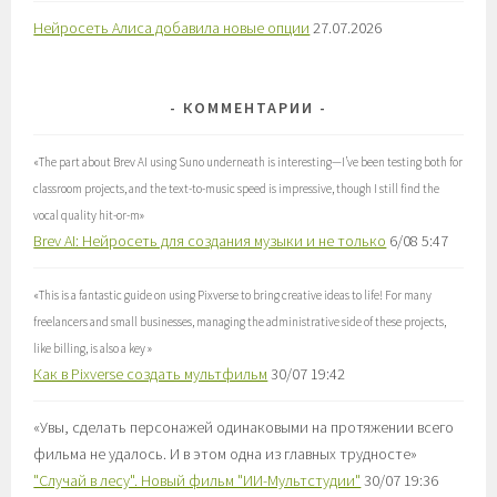
Нейросеть Алиса добавила новые опции
27.07.2026
КОММЕНТАРИИ
«
The part about Brev AI using Suno underneath is interesting—I’ve been testing both for
classroom projects, and the text-to-music speed is impressive, though I still find the
vocal quality hit-or-m
»
Brev AI: Нейросеть для создания музыки и не только
6/08 5:47
«
This is a fantastic guide on using Pixverse to bring creative ideas to life! For many
freelancers and small businesses, managing the administrative side of these projects,
like billing, is also a key
»
Как в Pixverse создать мультфильм
30/07 19:42
«
Увы, сделать персонажей одинаковыми на протяжении всего
фильма не удалось. И в этом одна из главных трудносте
»
"Случай в лесу". Новый фильм "ИИ-Мультстудии"
30/07 19:36