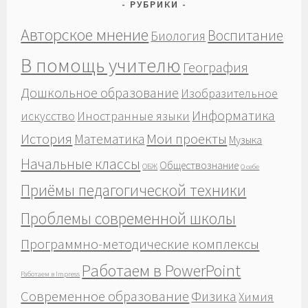
РУБРИКИ
Авторское мнение
Воспитание
Биология
В помощь учителю
География
Дошкольное образование
Изобразительное
Информатика
Иностранные языки
искусство
История
Мои проекты
Математика
Музыка
Начальные классы
Обществознание
ОБЖ
О себе
Приёмы педагогической техники
Проблемы современной школы
Программно-методические комплексы
Работаем в PowerPoint
Работаем в Impress
Современное образование
Физика
Химия