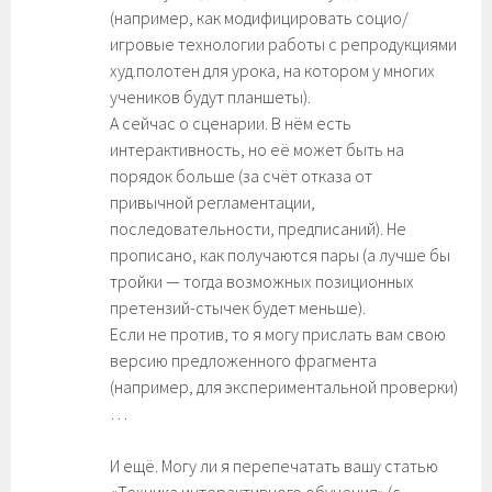
(например, как модифицировать социо/
игровые технологии работы с репродукциями
худ.полотен для урока, на котором у многих
учеников будут планшеты).
А сейчас о сценарии. В нём есть
интерактивность, но её может быть на
порядок больше (за счёт отказа от
привычной регламентации,
последовательности, предписаний). Не
прописано, как получаются пары (а лучше бы
тройки — тогда возможных позиционных
претензий-стычек будет меньше).
Если не против, то я могу прислать вам свою
версию предложенного фрагмента
(например, для экспериментальной проверки)
…
И ещё. Могу ли я перепечатать вашу статью