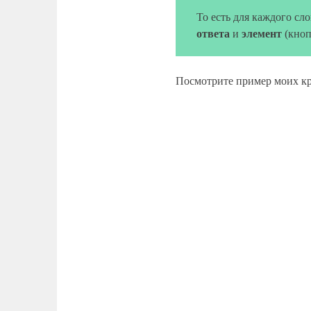
То есть для каждого сл
ответа
и
элемент
(кноп
Посмотрите пример моих к