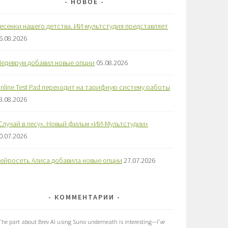
НОВОЕ
есенки нашего детства. ИИ-мультстудия представляет
6.08.2026
едеврум добавил новые опции
05.08.2026
nline Test Pad переходит на тарифную систему работы
3.08.2026
Случай в лесу». Новый фильм «ИИ-Мультстудии»
0.07.2026
ейросеть Алиса добавила новые опции
27.07.2026
КОММЕНТАРИИ
The part about Brev AI using Suno underneath is interesting—I’ve