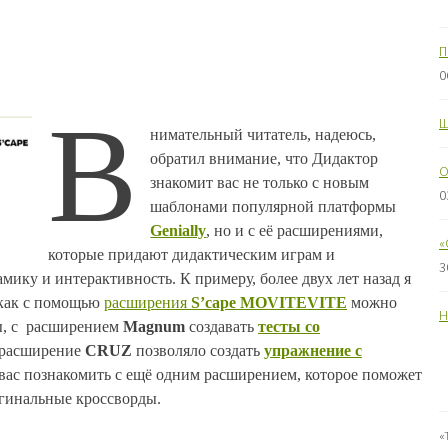
П
0
В
Ш
нимательный читатель, надеюсь,
обратил внимание, что Дидактор
O
знакомит вас не только с новым
0
шаблонами популярной платформы
Genially
, но и с её расширениями,
«
которые придают дидактическим играм и
3
ку и интерактивность. К примеру, более двух лет назад я
 как с помощью
расширения
S’cape MOVITEVITE
можно
Н
ы, с расширением
Magnum
создавать
тесты со
а расширение
CRUZ
позволяло создать
упражнение с
у вас познакомить с ещё одним расширением, которое поможет
ригинальные кроссворды.
«