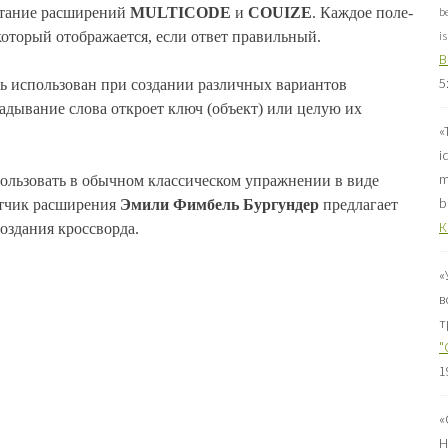
b
тание расширений
MULTICODE
и
COUIZE
. Каждое поле-
i
 который отображается, если ответ правильный.
B
5
ь использован при создании различных вариантов
гадывание слова откроет ключ (объект) или целую их
«
i
m
льзовать в обычном классическом упражнении в виде
b
отчик расширения
Эмили Фимбель Бургундер
предлагает
К
создания кроссворда.
«
в
т
"
1
«
Н