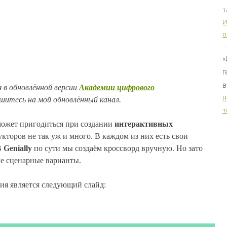
т
И
о
«
г
в
 в обновлённой версии
Академии цифрового
B
шитесь на мой обновлённый канал.
т
ожет пригодиться при создании
интерактивных
укторов не так уж и много. В каждом из них есть свои
В
Genially
по сути мы создаём кроссворд вручную. Но зато
ые сценарные варианты.
ия является следующий слайд: