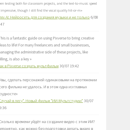
een testing both for classroom projects, and the text-to-music speed
s impressive, though I still find the vocal quality hit-or-m
»
rev AI: Нейросеть для создания музыки и не только
6/08
:47
This is a fantastic guide on using Pixverse to bring creative
deas to life! For many freelancers and small businesses,
anaging the administrative side of these projects, like
illing, is also a key
»
ак в Pixverse создать мультфильм
30/07 19:42
Увы, сделать персонажей одинаковыми на протяжении
сего фильма не удалось. И в этом одна из главных
рудносте
»
Случай в лесу". Новый фильм "ИИ-Мультстудии"
30/07
9:36
Сколько времени уйдёт на создание видео с этим ИИ?
епонятно, как можно без подготовки делать видео в