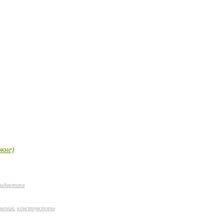
кне)
дидактика
нения
,
конструкторы