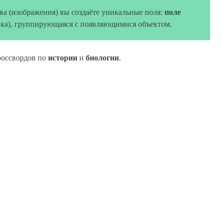
ова (изображения) вы создаёте уникальные поля:
поле
ка), группирующаяся с появляющимися объектом.
россвордов по
истории
и
биологии
.