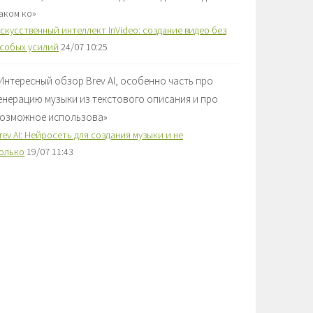
аком ко
»
скусственный интеллект InVideo: создание видео без
собых усилий
24/07 10:25
Интересный обзор Brev AI, особенно часть про
енерацию музыки из текстового описания и про
озможное использова
»
rev AI: Нейросеть для создания музыки и не
олько
19/07 11:43