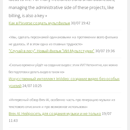
managing the administrative side of these projects, like
billing, is also a key
»
Как в Pixverse создать мультфильм
30/07 19:42
«
Увы, сделать персонажей одинаковыми на протяжении всего фильма
не удалось. И в этом одна из главных трудносте
»
"Случай в лесу". Новый фильм "ИИ-Мультстудии"
30/07 19:36
«
Сколько времени уйдёт на создание видео с этим ИИ? Непонятно, как можно
без подготовки делать видео в таком ко
»
Искусственный интеллект InVideo: создание видео без особых
усилий
24/07 10:25
«
Интересный обзор Brev AI, особенно часть про генерацию музыки из
текстового описания и про возможное использова
»
Brev AI: Нейросеть для создания музыки и не только
19/07
11:43