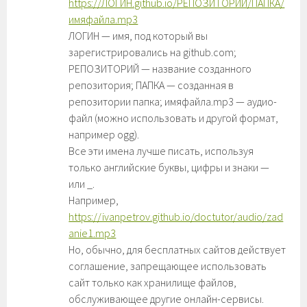
https://ЛОГИН.github.io/РЕПОЗИТОРИЙ/ПАПКА/
имяфайла.mp3
ЛОГИН — имя, под который вы
зарегистрировались на github.com;
РЕПОЗИТОРИЙ — название созданного
репозитория; ПАПКА — созданная в
репозитории папка; имяфайла.mp3 — аудио-
файл (можно использовать и другой формат,
например ogg).
Все эти имена лучше писать, используя
только английские буквы, цифры и знаки —
или _.
Например,
https://ivanpetrov.github.io/doctutor/audio/zad
anie1.mp3
Но, обычно, для бесплатных сайтов действует
соглашение, запрещающее использовать
сайт только как хранилище файлов,
обслуживающее другие онлайн-сервисы.