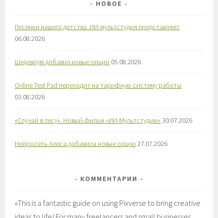
НОВОЕ
Песенки нашего детства. ИИ-мультстудия представляет
06.08.2026
Шедеврум добавил новые опции
05.08.2026
Online Test Pad переходит на тарифную систему работы
03.08.2026
«Случай в лесу». Новый фильм «ИИ-Мультстудии»
30.07.2026
Нейросеть Алиса добавила новые опции
27.07.2026
КОММЕНТАРИИ
«
This is a fantastic guide on using Pixverse to bring creative
ideas to life! For many freelancers and small businesses,