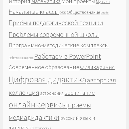
История
Мои проекты
Математика
Музыка
Начальные классы
Обществознание
ОБЖ
О себе
Приёмы педагогической техники
Проблемы современной школы
Программно-методические комплексы
Работаем в PowerPoint
Работаем в Impress
Современное образование
Физика
Химия
Цифровая дидактика
авторская
коллекция
воспитание
астрономия
онлайн сервисы
приёмы
медиадидактики
русский язык и
литература
технология