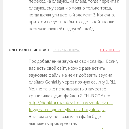
переход на следующий слайд, тогда перейти к
следующему заданию можно только тогда,
когда щелкнули верный элемент 3. Конечно,
при этом не должно быть отдельной кнопки,
переключающей на другой слайд.
ОЛЕГ ВАЛЕНТИНОВИЧ
02.08.2022 в 10:52
ОТВЕТИТЬ
Про добавление звука на свои слайды . Если у
вас есть свой сайт, можно разместить
звуковые файлы на нем и добавить звук на
слайдах Genial.ly через прямую ссылку (URL).
Можно также использовать в качестве
хранилища аудио-файлов GITHUB.COM (см.
http://didaktor.ru/kak-vstroit-prezentaciyu-s-
triggerami-i-giperssylkami-v-blog-ili-sajt/
)
В таком случае, ссылка на файл будет
выглядеть примерно так: