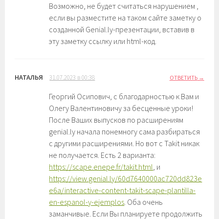
Возможно, не будет считаться нарушением ,
если вы разместите на таком сайте заметку о
созданной Genial.ly-презентации, вставив в
эту заметку ссылку или html-код.
НАТАЛЬЯ
31.07.2023 в 00:38
ОТВЕТИТЬ
Георгий Осипович, с благодарностью к Вам и
Олегу Валентиновичу за бесценные уроки!
После Ваших выпусков по расширениям
genial.ly начала понемногу сама разбираться
с другими расширениями. Но вот с Takit никак
не получается. Есть 2 варианта:
https://scape.enepe.fr/takit.html
, и
https://view.genial.ly/60d7640000ac720dd823e
e6a/interactive-content-takit-scape-plantilla-
en-espanol-y-ejemplos
. Оба очень
заманчивые. Если Вы планируете продолжить