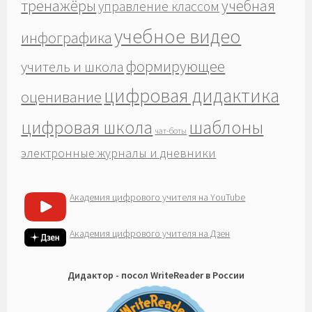
тренажёры
учебная
управление классом
учебное видео
инфографика
формирующее
учитель и школа
цифровая дидактика
оценивание
шаблоны
цифровая школа
чат-боты
электронные журналы и дневники
Академия цифрового учителя на YouTube
Академия цифрового учителя на Дзен
Дидактор - посол WriteReader в России