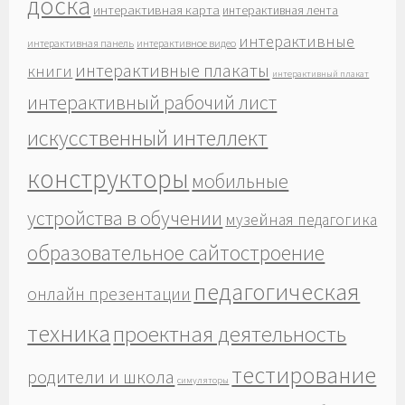
доска
интерактивная карта
интерактивная лента
интерактивные
интерактивная панель
интерактивное видео
интерактивные плакаты
книги
интерактивный плакат
интерактивный рабочий лист
искусственный интеллект
конструкторы
мобильные
устройства в обучении
музейная педагогика
образовательное сайтостроение
педагогическая
онлайн презентации
техника
проектная деятельность
тестирование
родители и школа
симуляторы