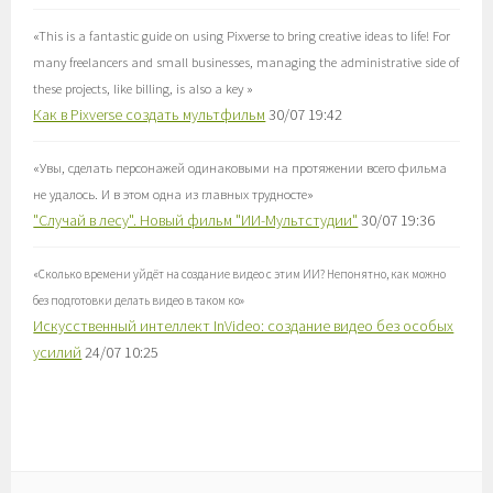
«
This is a fantastic guide on using Pixverse to bring creative ideas to life! For
many freelancers and small businesses, managing the administrative side of
these projects, like billing, is also a key
»
Как в Pixverse создать мультфильм
30/07 19:42
«
Увы, сделать персонажей одинаковыми на протяжении всего фильма
не удалось. И в этом одна из главных трудносте
»
"Случай в лесу". Новый фильм "ИИ-Мультстудии"
30/07 19:36
«
Сколько времени уйдёт на создание видео с этим ИИ? Непонятно, как можно
без подготовки делать видео в таком ко
»
Искусственный интеллект InVideo: создание видео без особых
усилий
24/07 10:25