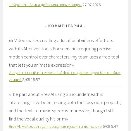
Нейросеть Алиса добавила новые опции
27.07.2026
КОММЕНТАРИИ
«
InVideo makes creating educational videos effortless
with its AI-driven tools. For scenarios requiring precise
motion control over characters, my team uses a free tool
that lets you animate expression
»
Искусственный интеллект InVideo: создание видео без особых
усилий
8/08 18:57
«
The part about Brev AI using Suno underneath is
interesting—I’ve been testing both for classroom projects,
and the text-to-music speed is impressive, though I still
find the vocal quality hit-or-m
»
Brev AI: Нейросеть для создания музыки и не только
6/08 5:47