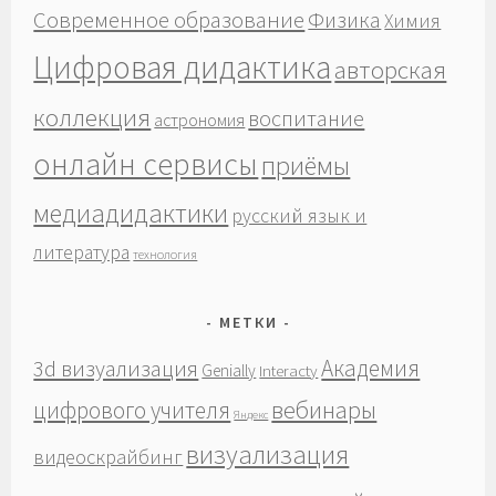
Современное образование
Физика
Химия
Цифровая дидактика
авторская
коллекция
воспитание
астрономия
онлайн сервисы
приёмы
медиадидактики
русский язык и
литература
технология
МЕТКИ
Академия
3d визуализация
Genially
Interacty
вебинары
цифрового учителя
Яндекс
визуализация
видеоскрайбинг