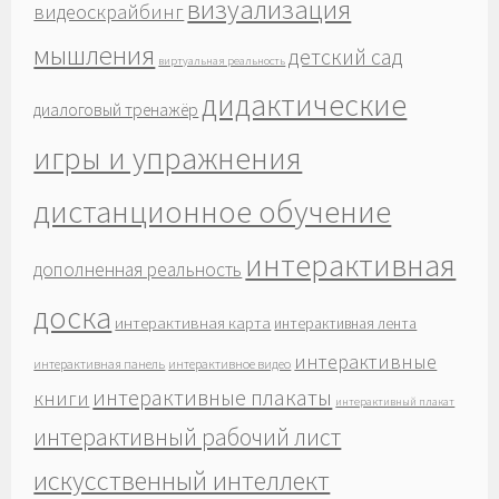
визуализация
видеоскрайбинг
мышления
детский сад
виртуальная реальность
дидактические
диалоговый тренажёр
игры и упражнения
дистанционное обучение
интерактивная
дополненная реальность
доска
интерактивная карта
интерактивная лента
интерактивные
интерактивная панель
интерактивное видео
интерактивные плакаты
книги
интерактивный плакат
интерактивный рабочий лист
искусственный интеллект