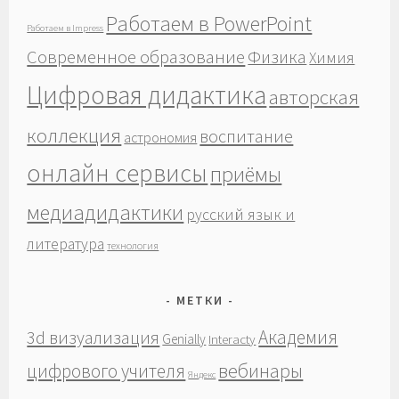
Работаем в PowerPoint
Работаем в Impress
Современное образование
Физика
Химия
Цифровая дидактика
авторская
коллекция
воспитание
астрономия
онлайн сервисы
приёмы
медиадидактики
русский язык и
литература
технология
МЕТКИ
Академия
3d визуализация
Genially
Interacty
вебинары
цифрового учителя
Яндекс