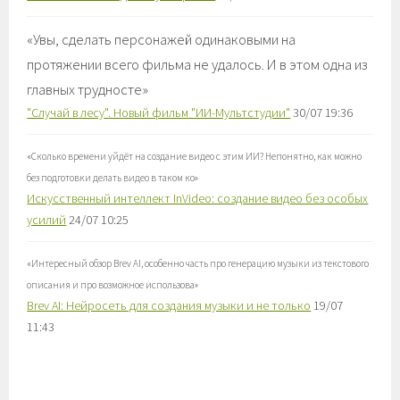
«
Увы, сделать персонажей одинаковыми на
протяжении всего фильма не удалось. И в этом одна из
главных трудносте
»
"Случай в лесу". Новый фильм "ИИ-Мультстудии"
30/07 19:36
«
Сколько времени уйдёт на создание видео с этим ИИ? Непонятно, как можно
без подготовки делать видео в таком ко
»
Искусственный интеллект InVideo: создание видео без особых
усилий
24/07 10:25
«
Интересный обзор Brev AI, особенно часть про генерацию музыки из текстового
описания и про возможное использова
»
Brev AI: Нейросеть для создания музыки и не только
19/07
11:43