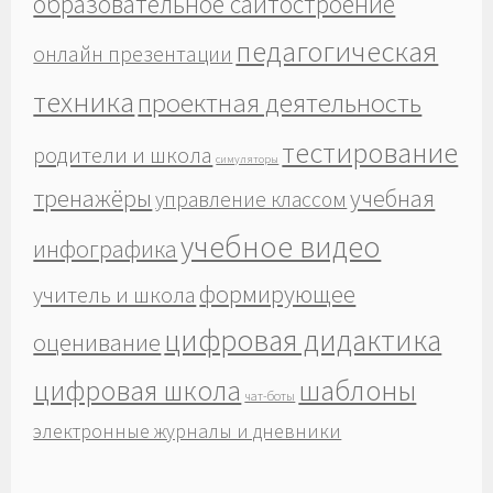
образовательное сайтостроение
педагогическая
онлайн презентации
техника
проектная деятельность
тестирование
родители и школа
симуляторы
тренажёры
учебная
управление классом
учебное видео
инфографика
формирующее
учитель и школа
цифровая дидактика
оценивание
шаблоны
цифровая школа
чат-боты
электронные журналы и дневники