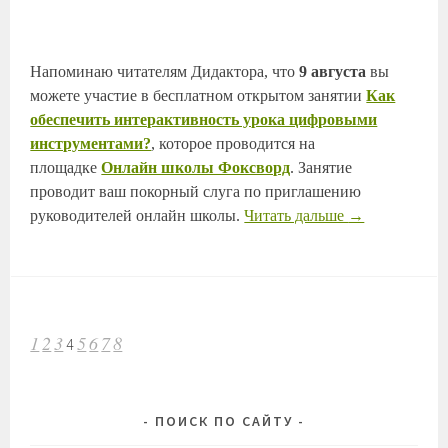
Напоминаю читателям Дидактора, что
9 августа
вы
можете участие в бесплатном открытом занятии
Как
обеспечить интерактивность урока цифровыми
инструментами?
, которое проводится на
площадке
Онлайн школы Фоксворд
. Занятие
проводит ваш покорный слуга по приглашению
руководителей онлайн школы.
Читать дальше
→
НАВИГАЦИЯ
1
2
3
5
6
7
8
4
ПО
ЗАПИСЯМ
ПОИСК ПО САЙТУ