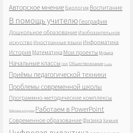
Авторское мнение
Воспитание
Биология
В помощь учителю
География
Дошкольное образование
Изобразительное
Информатика
Иностранные языки
искусство
История
Мои проекты
Математика
Музыка
Начальные классы
Обществознание
ОБЖ
О себе
Приёмы педагогической техники
Проблемы современной школы
Программно-методические комплексы
Работаем в PowerPoint
Работаем в Impress
Современное образование
Физика
Химия
Цифровая дидактика