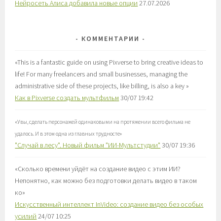
Нейросеть Алиса добавила новые опции
27.07.2026
КОММЕНТАРИИ
«
This is a fantastic guide on using Pixverse to bring creative ideas to
life! For many freelancers and small businesses, managing the
administrative side of these projects, like billing, is also a key
»
Как в Pixverse создать мультфильм
30/07 19:42
«
Увы, сделать персонажей одинаковыми на протяжении всего фильма не
удалось. И в этом одна из главных трудносте
»
"Случай в лесу". Новый фильм "ИИ-Мультстудии"
30/07 19:36
«
Сколько времени уйдёт на создание видео с этим ИИ?
Непонятно, как можно без подготовки делать видео в таком
ко
»
Искусственный интеллект InVideo: создание видео без особых
усилий
24/07 10:25