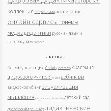
авторская
коллекция
воспитание
астрономия
онлайн сервисы
приёмы
медиадидактики
русский язык и
литература
технология
МЕТКИ
Академия
3d визуализация
Genially
Interacty
вебинары
цифрового учителя
Яндекс
визуализация
видеоскрайбинг
мышления
детский сад
виртуальная реальность
дидактические
диалоговый тренажёр