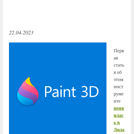
22.04.2023
Перв
ая
стать
я об
этом
инст
руме
нте
появ
илас
ь в
Дида