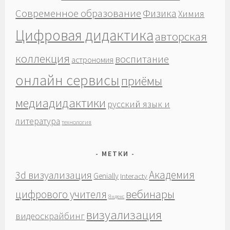
Современное образование
Физика
Химия
Цифровая дидактика
авторская
коллекция
воспитание
астрономия
онлайн сервисы
приёмы
медиадидактики
русский язык и
литература
технология
МЕТКИ
Академия
3d визуализация
Genially
Interacty
вебинары
цифрового учителя
Яндекс
визуализация
видеоскрайбинг