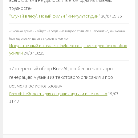
всего фильма не удалось. И в этом одна из главных
трудносте
»
"Случай в лесу". Новый фильм "ИИ-Мультстудии"
30/07 19:36
«
Сколько времени уйдёт на создание видео с этим ИИ? Непонятно, как можно
без подготовки делать видео в таком ко
»
Искусственный интеллект InVideo: создание видео без особых
усилий
24/07 10:25
«
Интересный обзор Brev AI, особенно часть про
генерацию музыки из текстового описания и про
возможное использова
»
Brev AI: Нейросеть для создания музыки и не только
19/07
11:43