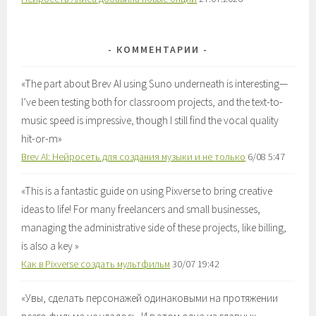
КОММЕНТАРИИ
«
The part about Brev AI using Suno underneath is interesting—
I’ve been testing both for classroom projects, and the text-to-
music speed is impressive, though I still find the vocal quality
hit-or-m
»
Brev AI: Нейросеть для создания музыки и не только
6/08 5:47
«
This is a fantastic guide on using Pixverse to bring creative
ideas to life! For many freelancers and small businesses,
managing the administrative side of these projects, like billing,
is also a key
»
Как в Pixverse создать мультфильм
30/07 19:42
«
Увы, сделать персонажей одинаковыми на протяжении