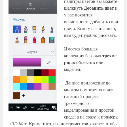
палитры цветов вы можете
щёлкнуть
Добавить цвет
и
у вас появится
возможность добавить свои
цвета. Если у вас планшет,
вам будет удобно рисовать.
Имеется большая
коллекция базовых
трехме
рных объектов
или
моделей.
Данное приложение во
многом помогает освоить
сложный процесс
трехмерного
моделирования в простой
среде, а не сразу, к примеру,
в
3D Max
. Кроме того, его инструментов хватает, чтобы