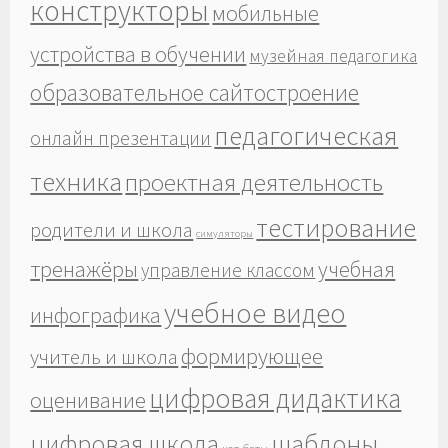
конструкторы
мобильные
устройства в обучении
музейная педагогика
образовательное сайтостроение
педагогическая
онлайн презентации
техника
проектная деятельность
тестирование
родители и школа
симуляторы
тренажёры
учебная
управление классом
учебное видео
инфографика
формирующее
учитель и школа
цифровая дидактика
оценивание
шаблоны
цифровая школа