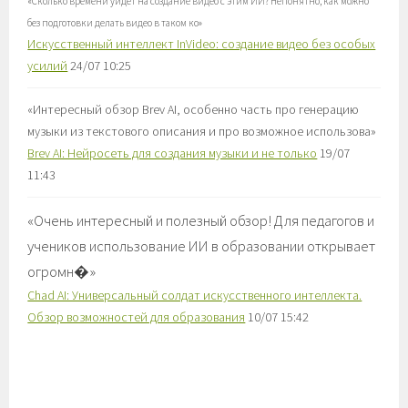
«
Сколько времени уйдёт на создание видео с этим ИИ? Непонятно, как можно
без подготовки делать видео в таком ко
»
Искусственный интеллект InVideo: создание видео без особых
усилий
24/07 10:25
«
Интересный обзор Brev AI, особенно часть про генерацию
музыки из текстового описания и про возможное использова
»
Brev AI: Нейросеть для создания музыки и не только
19/07
11:43
«
Очень интересный и полезный обзор! Для педагогов и
учеников использование ИИ в образовании открывает
огромн�
»
Chad AI: Универсальный солдат искусственного интеллекта.
Обзор возможностей для образования
10/07 15:42