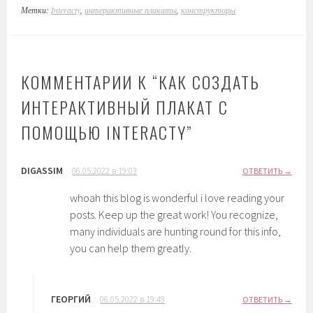
Метки:
Interacty
,
интерактивные плакаты
,
конструкторы
КОММЕНТАРИИ К “
КАК СОЗДАТЬ
ИНТЕРАКТИВНЫЙ ПЛАКАТ С
ПОМОЩЬЮ INTERACTY
”
DIGASSIM
06.05.2022 в 19:03
ОТВЕТИТЬ
whoah this blog is wonderful i love reading your
posts. Keep up the great work! You recognize,
many individuals are hunting round for this info,
you can help them greatly.
ГЕОРГИЙ
06.05.2022 в 19:49
ОТВЕТИТЬ