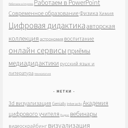
Работаем в PowerPoint
Работаем в Impress
Современное образование
Физика
Химия
Цифровая дидактика
авторская
коллекция
воспитание
астрономия
онлайн сервисы
приёмы
медиадидактики
русский язык и
литература
технология
МЕТКИ
Академия
3d визуализация
Genially
Interacty
вебинары
цифрового учителя
Яндекс
визуализация
видеоскрайбинг