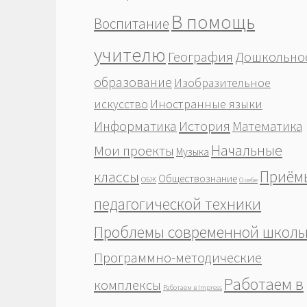
В помощь
Воспитание
учителю
География
Дошкольно
образование
Изобразительное
Иностранные языки
искусство
История
Информатика
Математика
Начальные
Мои проекты
Музыка
Приём
классы
Обществознание
ОБЖ
О себе
педагогической техники
Проблемы современной школ
Программно-методические
Работаем в
комплексы
Работаем в Impress