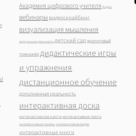
Академия цифрового учителя
Яндекс
вебинары
видеоскрайбинг
е
визуализация мышления
детский сад
диалоговый
виртуальная реальность
дидактические игры
тренажёр
и упражнения
ы
дистанционное обучение
дополненная реальность
ы
интерактивная доска
интерактивная карта
интерактивная лента
интерактивная панель
интерактивное видео
интерактивные книги