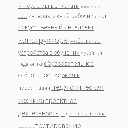
интерактивные плакаты
интерактивный
интерактивный рабочий лист
плакат
искусственный интеллект
конструкторы
мобильные
устройства в обучении
музейная
образовательное
педагогика
сайтостроение
онлайн
педагогическая
презентации
техника
проектная
деятельность
родители и школа
тестирование
симуляторы