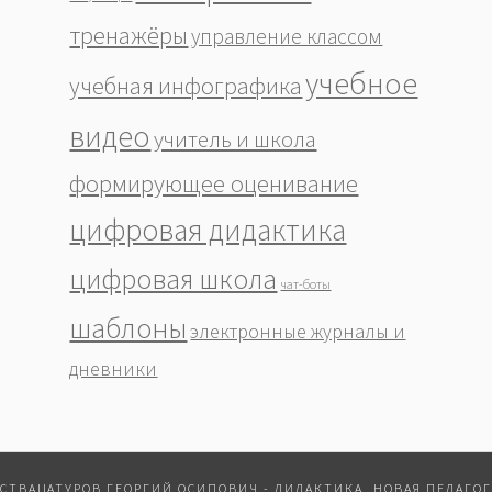
тренажёры
управление классом
учебное
учебная инфографика
видео
учитель и школа
формирующее оценивание
цифровая дидактика
цифровая школа
чат-боты
шаблоны
электронные журналы и
дневники
СТВАЦАТУРОВ ГЕОРГИЙ ОСИПОВИЧ
- ДИДАКТИКА, НОВАЯ ПЕДАГО