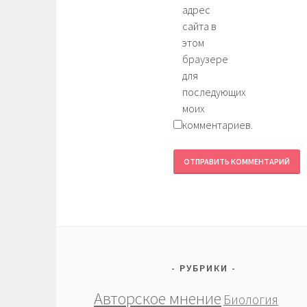
адрес
сайта в
этом
браузере
для
последующих
моих
комментариев.
РУБРИКИ
Авторское мнение
Биология