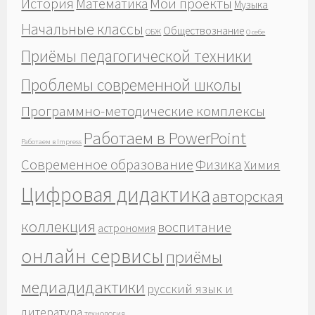
История
Мои проекты
Математика
Музыка
Начальные классы
Обществознание
ОБЖ
О себе
Приёмы педагогической техники
Проблемы современной школы
Программно-методические комплексы
Работаем в PowerPoint
Работаем в Impress
Современное образование
Физика
Химия
Цифровая дидактика
авторская
коллекция
воспитание
астрономия
онлайн сервисы
приёмы
медиадидактики
русский язык и
литература
технология