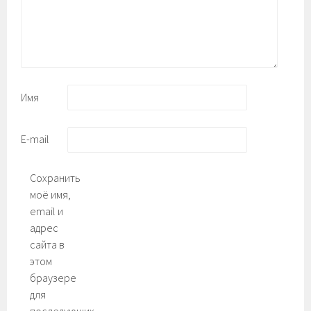
Имя
E-mail
Сохранить
моё имя,
email и
адрес
сайта в
этом
браузере
для
последующих