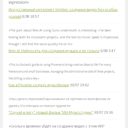
expression
»
Искусственный интеллект InVideo: создание видео без особых
усилий
8/08 18:57
«
The part about Brev AI using Suno underneath is interesting—I’ve been
testing both for classroom projects, and the text-to-music speed is impressive,
though I still find the vocal quality hit-or-m
»
Brev AI: Нейросеть для создания музыки и не только
6/08 5:47
«
This is a fantastic guide on using Pixverse to bring creative ideas to life! For many
freelancers and small businesses, managing the administrative side of these projects,
like billing, is also a key
»
Как в Pixverse создать мультфильм
30/07 19:42
«
Увы, сделать персонажей одинаковыми на протяжении всего фильма не
удалось. И в этом одна из главных трудносте
»
"Случай в лесу". Новый фильм "ИИ-Мультстудии"
30/07 19:36
«
Сколько времени уйдёт на создание видео с этим ИИ?