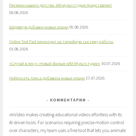
Песенки нашего детства. ИИ-мультстудия представляет
06.08.2026
Шедеврум добавил новые опции
05.08.2026
Online Test Pad переходит на тарифную систему работы
03.08.2026
«Случай в лесу». Новый фильм «ИИ-Мультстудии»
30.07.2026
Нейросеть Алиса добавила новые опции
27.07.2026
КОММЕНТАРИИ
«
InVideo makes creating educational videos effortless with its
AI-driven tools. For scenarios requiring precise motion control
over characters, my team uses a free tool that lets you animate