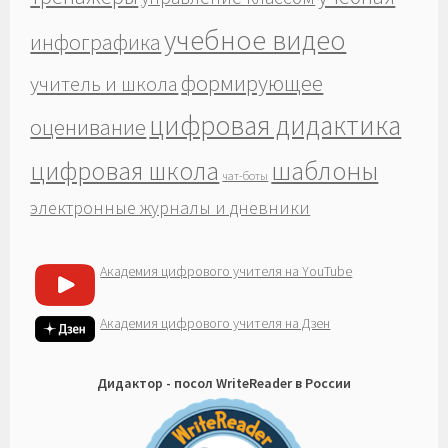
учебное видео
инфографика
формирующее
учитель и школа
цифровая дидактика
оценивание
шаблоны
цифровая школа
чат-боты
электронные журналы и дневники
Академия цифрового учителя на YouTube
Академия цифрового учителя на Дзен
Дидактор - посол WriteReader в России