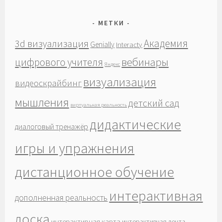
МЕТКИ
Академия
3d визуализация
Genially
Interacty
вебинары
цифрового учителя
Яндекс
визуализация
видеоскрайбинг
мышления
детский сад
виртуальная реальность
дидактические
диалоговый тренажёр
игры и упражнения
дистанционное обучение
интерактивная
дополненная реальность
доска
интерактивная карта
интерактивная лента