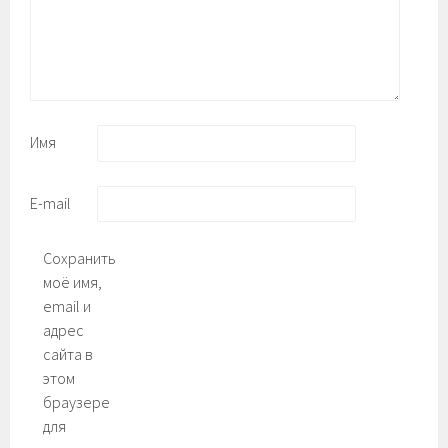
Имя
E-mail
Сохранить
моё имя,
email и
адрес
сайта в
этом
браузере
для