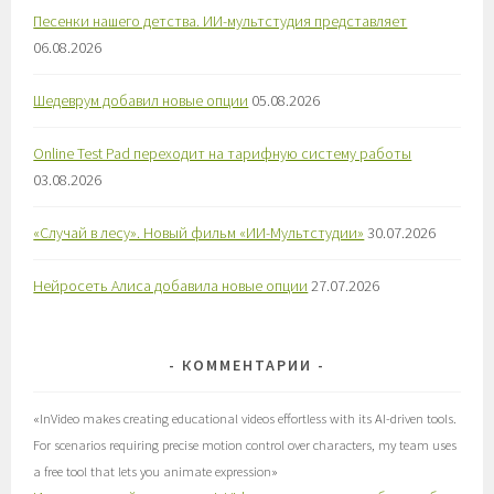
Песенки нашего детства. ИИ-мультстудия представляет
06.08.2026
Шедеврум добавил новые опции
05.08.2026
Online Test Pad переходит на тарифную систему работы
03.08.2026
«Случай в лесу». Новый фильм «ИИ-Мультстудии»
30.07.2026
Нейросеть Алиса добавила новые опции
27.07.2026
КОММЕНТАРИИ
«
InVideo makes creating educational videos effortless with its AI-driven tools.
For scenarios requiring precise motion control over characters, my team uses
a free tool that lets you animate expression
»