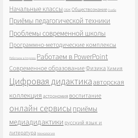
Начальные классы
Обществознание
ОБЖ
О себе
Приёмы педагогической техники
Проблемы современной школы
Программно-методические комплексы
Работаем в PowerPoint
Работаем в Impress
Современное образование
Физика
Химия
Цифровая дидактика
авторская
коллекция
воспитание
астрономия
онлайн сервисы
приёмы
медиадидактики
русский язык и
литература
технология