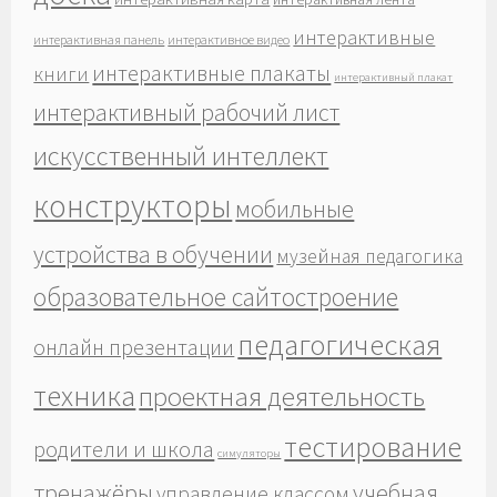
интерактивные
интерактивная панель
интерактивное видео
интерактивные плакаты
книги
интерактивный плакат
интерактивный рабочий лист
искусственный интеллект
конструкторы
мобильные
устройства в обучении
музейная педагогика
образовательное сайтостроение
педагогическая
онлайн презентации
техника
проектная деятельность
тестирование
родители и школа
симуляторы
тренажёры
учебная
управление классом