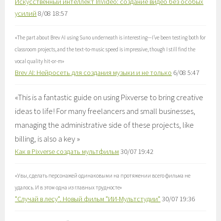
Искусственный интеллект InVideo: создание видео без особых
усилий
8/08 18:57
«
The part about Brev AI using Suno underneath is interesting—I’ve been testing both for
classroom projects, and the text-to-music speed is impressive, though I still find the
vocal quality hit-or-m
»
Brev AI: Нейросеть для создания музыки и не только
6/08 5:47
«
This is a fantastic guide on using Pixverse to bring creative
ideas to life! For many freelancers and small businesses,
managing the administrative side of these projects, like
billing, is also a key
»
Как в Pixverse создать мультфильм
30/07 19:42
«
Увы, сделать персонажей одинаковыми на протяжении всего фильма не
удалось. И в этом одна из главных трудносте
»
"Случай в лесу". Новый фильм "ИИ-Мультстудии"
30/07 19:36