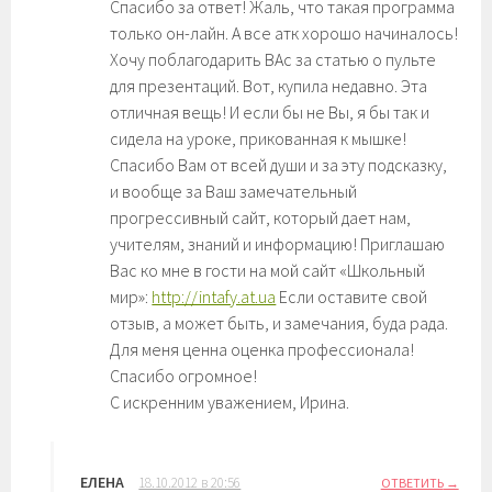
Спасибо за ответ! Жаль, что такая программа
только он-лайн. А все атк хорошо начиналось!
Хочу поблагодарить ВАс за статью о пульте
для презентаций. Вот, купила недавно. Эта
отличная вещь! И если бы не Вы, я бы так и
сидела на уроке, прикованная к мышке!
Спасибо Вам от всей души и за эту подсказку,
и вообще за Ваш замечательный
прогрессивный сайт, который дает нам,
учителям, знаний и информацию! Приглашаю
Вас ко мне в гости на мой сайт «Школьный
мир»:
http://intafy.at.ua
Если оставите свой
отзыв, а может быть, и замечания, буда рада.
Для меня ценна оценка профессионала!
Спасибо огромное!
С искренним уважением, Ирина.
ЕЛЕНА
18.10.2012 в 20:56
ОТВЕТИТЬ