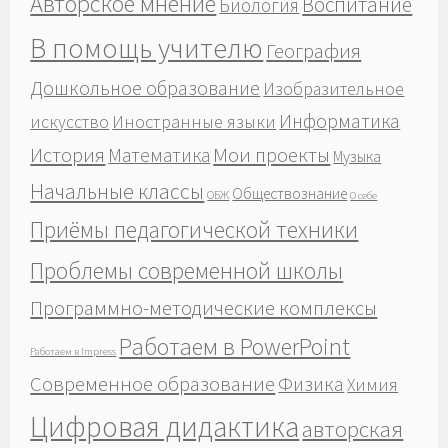
Авторское мнение
Воспитание
Биология
В помощь учителю
География
Дошкольное образование
Изобразительное
Информатика
Иностранные языки
искусство
История
Мои проекты
Математика
Музыка
Начальные классы
Обществознание
ОБЖ
О себе
Приёмы педагогической техники
Проблемы современной школы
Программно-методические комплексы
Работаем в PowerPoint
Работаем в Impress
Современное образование
Физика
Химия
Цифровая дидактика
авторская