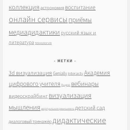
коллекция
воспитание
астрономия
онлайн сервисы
приёмы
медиадидактики
русский язык и
литература
технология
МЕТКИ
Академия
3d визуализация
Genially
Interacty
вебинары
цифрового учителя
Яндекс
визуализация
видеоскрайбинг
мышления
детский сад
виртуальная реальность
дидактические
диалоговый тренажёр