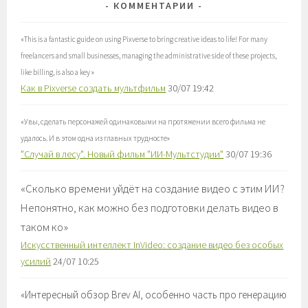
КОММЕНТАРИИ
«
This is a fantastic guide on using Pixverse to bring creative ideas to life! For many
freelancers and small businesses, managing the administrative side of these projects,
like billing, is also a key
»
Как в Pixverse создать мультфильм
30/07 19:42
«
Увы, сделать персонажей одинаковыми на протяжении всего фильма не
удалось. И в этом одна из главных трудносте
»
"Случай в лесу". Новый фильм "ИИ-Мультстудии"
30/07 19:36
«
Сколько времени уйдёт на создание видео с этим ИИ?
Непонятно, как можно без подготовки делать видео в
таком ко
»
Искусственный интеллект InVideo: создание видео без особых
усилий
24/07 10:25
«
Интересный обзор Brev AI, особенно часть про генерацию