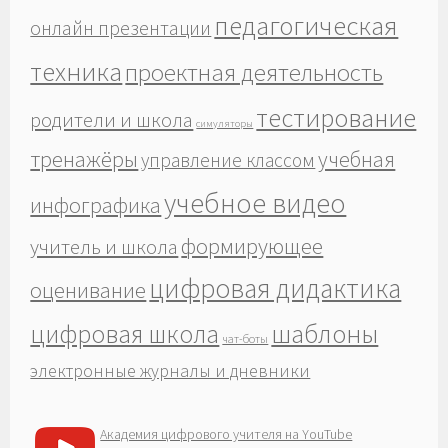
педагогическая
онлайн презентации
техника
проектная деятельность
тестирование
родители и школа
симуляторы
тренажёры
учебная
управление классом
учебное видео
инфографика
формирующее
учитель и школа
цифровая дидактика
оценивание
шаблоны
цифровая школа
чат-боты
электронные журналы и дневники
Академия цифрового учителя на YouTube