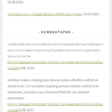
03.08.2026
«Случай в лесу». Новый фильм «ИИ-Мультстудии»
30.07.2026
КОММЕНТАРИИ
«
InVideo makes video creation effortless with its AI-powered tools. If you're looking for a
way to convert images into pixel art quickly, Wplace pixel converter is a great option.
You can try it out he
»
Искусственный интеллект InVideo: создание видео без особых
усилий
9/08 15:55
«
InVideo makes creating educational videos effortless with its AI-
driven tools. For scenarios requiring precise motion control over
characters, my team uses a free tool that lets you animate
expression
»
Искусственный интеллект InVideo: создание видео без особых
усилий
8/08 18:57