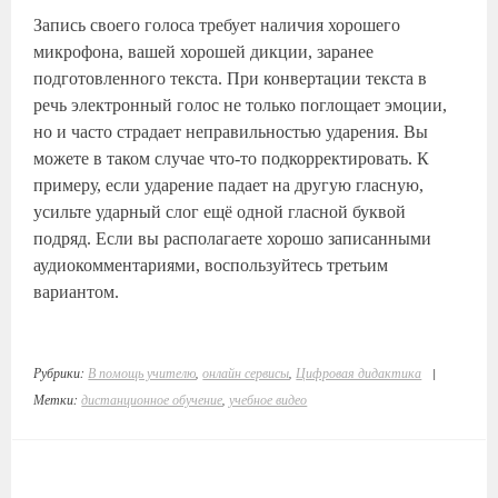
Запись своего голоса требует наличия хорошего
микрофона, вашей хорошей дикции, заранее
подготовленного текста. При конвертации текста в
речь электронный голос не только поглощает эмоции,
но и часто страдает неправильностью ударения. Вы
можете в таком случае что-то подкорректировать. К
примеру, если ударение падает на другую гласную,
усильте ударный слог ещё одной гласной буквой
подряд. Если вы располагаете хорошо записанными
аудиокомментариями, воспользуйтесь третьим
вариантом.
Рубрики:
В помощь учителю
,
онлайн сервисы
,
Цифровая дидактика
|
Метки:
дистанционное обучение
,
учебное видео