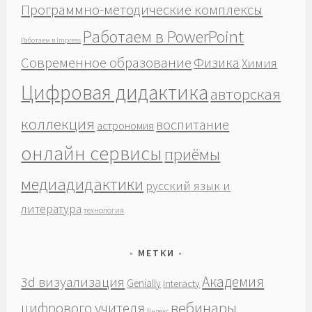
Программно-методические комплексы
Работаем в PowerPoint
Работаем в Impress
Современное образование
Физика
Химия
Цифровая дидактика
авторская
коллекция
воспитание
астрономия
онлайн сервисы
приёмы
медиадидактики
русский язык и
литература
технология
МЕТКИ
Академия
3d визуализация
Genially
Interacty
вебинары
цифрового учителя
Яндекс