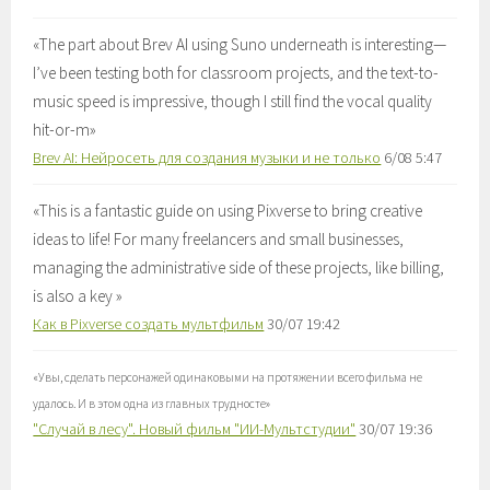
«
The part about Brev AI using Suno underneath is interesting—
I’ve been testing both for classroom projects, and the text-to-
music speed is impressive, though I still find the vocal quality
hit-or-m
»
Brev AI: Нейросеть для создания музыки и не только
6/08 5:47
«
This is a fantastic guide on using Pixverse to bring creative
ideas to life! For many freelancers and small businesses,
managing the administrative side of these projects, like billing,
is also a key
»
Как в Pixverse создать мультфильм
30/07 19:42
«
Увы, сделать персонажей одинаковыми на протяжении всего фильма не
удалось. И в этом одна из главных трудносте
»
"Случай в лесу". Новый фильм "ИИ-Мультстудии"
30/07 19:36