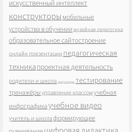
искусственный интеллект
конструкторы
мобильные
устройства в обучении
музейная педагогика
образовательное сайтостроение
педагогическая
онлайн презентации
техника
проектная деятельность
тестирование
родители и школа
симуляторы
тренажёры
учебная
управление классом
учебное видео
инфографика
формирующее
учитель и школа
цифровая дидактика
оценивание