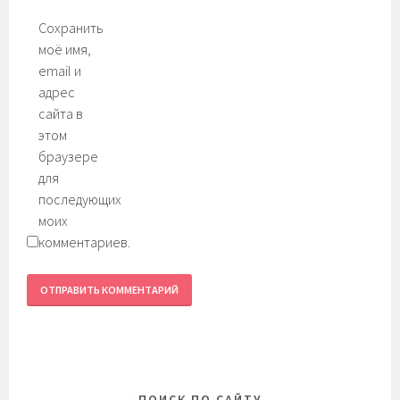
Сохранить
моё имя,
email и
адрес
сайта в
этом
браузере
для
последующих
моих
комментариев.
ПОИСК ПО САЙТУ