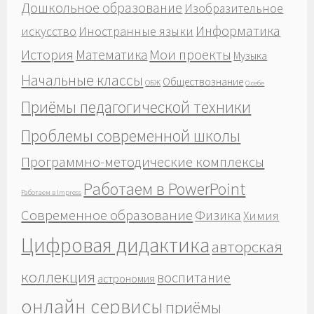
Дошкольное образование
Изобразительное
Информатика
Иностранные языки
искусство
История
Мои проекты
Математика
Музыка
Начальные классы
Обществознание
ОБЖ
О себе
Приёмы педагогической техники
Проблемы современной школы
Программно-методические комплексы
Работаем в PowerPoint
Работаем в Impress
Современное образование
Физика
Химия
Цифровая дидактика
авторская
коллекция
воспитание
астрономия
онлайн сервисы
приёмы