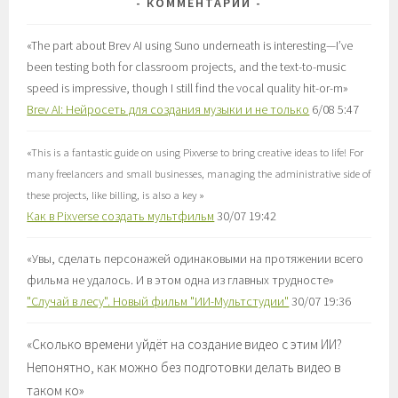
КОММЕНТАРИИ
«
The part about Brev AI using Suno underneath is interesting—I’ve
been testing both for classroom projects, and the text-to-music
speed is impressive, though I still find the vocal quality hit-or-m
»
Brev AI: Нейросеть для создания музыки и не только
6/08 5:47
«
This is a fantastic guide on using Pixverse to bring creative ideas to life! For
many freelancers and small businesses, managing the administrative side of
these projects, like billing, is also a key
»
Как в Pixverse создать мультфильм
30/07 19:42
«
Увы, сделать персонажей одинаковыми на протяжении всего
фильма не удалось. И в этом одна из главных трудносте
»
"Случай в лесу". Новый фильм "ИИ-Мультстудии"
30/07 19:36
«
Сколько времени уйдёт на создание видео с этим ИИ?
Непонятно, как можно без подготовки делать видео в
таком ко
»