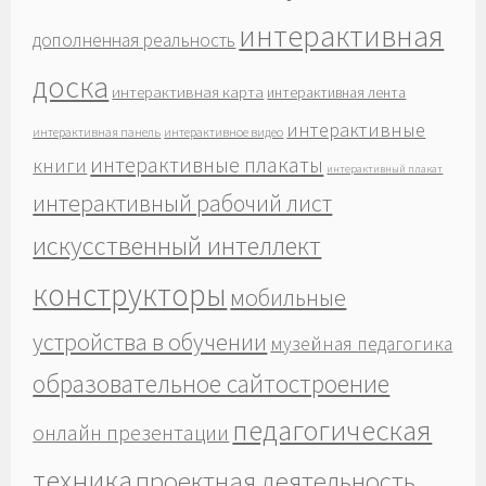
интерактивная
дополненная реальность
доска
интерактивная карта
интерактивная лента
интерактивные
интерактивная панель
интерактивное видео
интерактивные плакаты
книги
интерактивный плакат
интерактивный рабочий лист
искусственный интеллект
конструкторы
мобильные
устройства в обучении
музейная педагогика
образовательное сайтостроение
педагогическая
онлайн презентации
техника
проектная деятельность