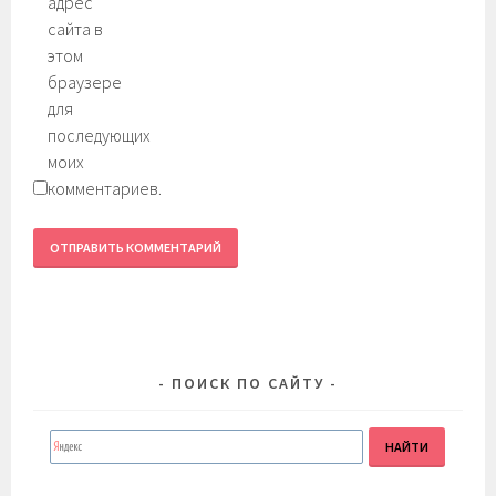
адрес
сайта в
этом
браузере
для
последующих
моих
комментариев.
ПОИСК ПО САЙТУ