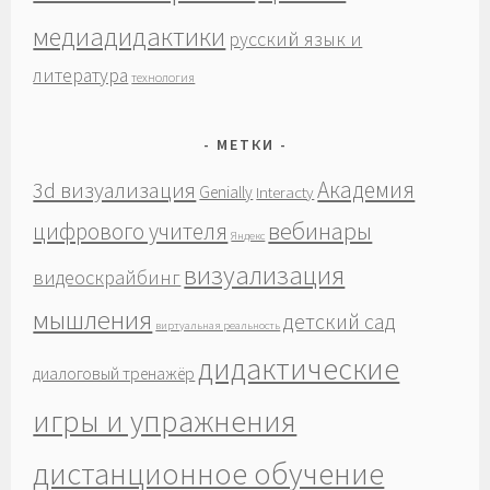
медиадидактики
русский язык и
литература
технология
МЕТКИ
Академия
3d визуализация
Genially
Interacty
вебинары
цифрового учителя
Яндекс
визуализация
видеоскрайбинг
мышления
детский сад
виртуальная реальность
дидактические
диалоговый тренажёр
игры и упражнения
дистанционное обучение