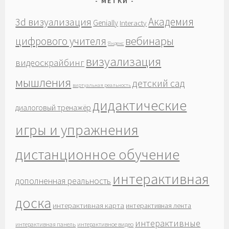
МЕТКИ
Академия
3d визуализация
Genially
Interacty
вебинары
цифрового учителя
Яндекс
визуализация
видеоскрайбинг
мышления
детский сад
виртуальная реальность
дидактические
диалоговый тренажёр
игры и упражнения
дистанционное обучение
интерактивная
дополненная реальность
доска
интерактивная карта
интерактивная лента
интерактивные
интерактивная панель
интерактивное видео