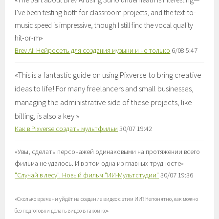
I’ve been testing both for classroom projects, and the text-to-
music speed is impressive, though I still find the vocal quality
hit-or-m
»
Brev AI: Нейросеть для создания музыки и не только
6/08 5:47
«
This is a fantastic guide on using Pixverse to bring creative
ideas to life! For many freelancers and small businesses,
managing the administrative side of these projects, like
billing, is also a key
»
Как в Pixverse создать мультфильм
30/07 19:42
«
Увы, сделать персонажей одинаковыми на протяжении всего
фильма не удалось. И в этом одна из главных трудносте
»
"Случай в лесу". Новый фильм "ИИ-Мультстудии"
30/07 19:36
«
Сколько времени уйдёт на создание видео с этим ИИ? Непонятно, как можно
без подготовки делать видео в таком ко
»