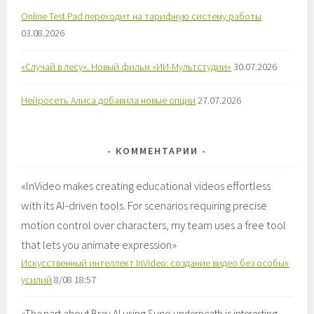
Online Test Pad переходит на тарифную систему работы
03.08.2026
«Случай в лесу». Новый фильм «ИИ-Мультстудии»
30.07.2026
Нейросеть Алиса добавила новые опции
27.07.2026
КОММЕНТАРИИ
«
InVideo makes creating educational videos effortless
with its AI-driven tools. For scenarios requiring precise
motion control over characters, my team uses a free tool
that lets you animate expression
»
Искусственный интеллект InVideo: создание видео без особых
усилий
8/08 18:57
«
The part about Brev AI using Suno underneath is interesting—