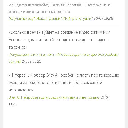
«
Увы, сделать персонажей одинаковыми на протяжении всего фильма не
удалось. И в этом одна из главных трудносте
»
"Случай в лесу". Новый фильм "ИИ-Мультстудии"
30/07 19:36
«
Сколько времени уйдёт на создание видео с этим ИИ?
Непонятно, как можно без подготовки делать видео в
таком ко
»
Искусственный интеллект InVideo: создание видео без особых
усилий
24/07 10:25
«
Интересный обзор Brev AI, особенно часть про генерацию
музыки из текстового описания и про возможное
использова
»
Brev AI: Нейросеть для создания музыки и не только
19/07
11:43