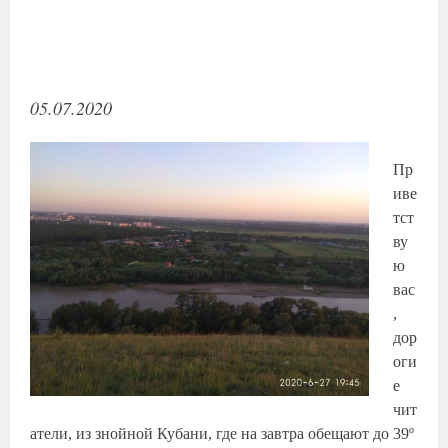
05.07.2020
Пр
иве
тст
ву
ю
вас
,
дор
оги
е
чит
атели, из знойной Кубани, где на завтра обещают до 39º