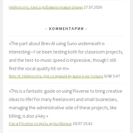
Нейросеть Алиса добавила новые опции
27.07.2026
КОММЕНТАРИИ
«
The part about Brev AI using Suno underneath is
interesting—I’ve been testing both for classroom projects,
and the text-to-music speed is impressive, though I still
find the vocal quality hit-or-m
»
Brev AI: Нейросеть для создания музыки и не только
6/08 5:47
«
This is a fantastic guide on using Pixverse to bring creative
ideas to life! For many freelancers and small businesses,
managing the administrative side of these projects, like
billing, is also a key
»
Как в Pixverse создать мультфильм
30/07 19:42