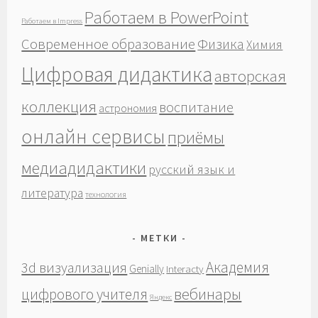
Работаем в PowerPoint
Работаем в Impress
Современное образование
Физика
Химия
Цифровая дидактика
авторская
коллекция
воспитание
астрономия
онлайн сервисы
приёмы
медиадидактики
русский язык и
литература
технология
МЕТКИ
Академия
3d визуализация
Genially
Interacty
вебинары
цифрового учителя
Яндекс