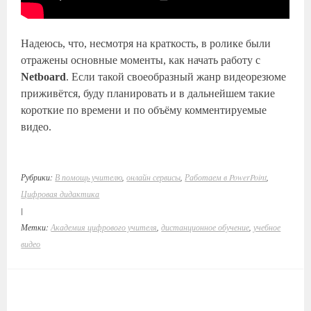
Надеюсь, что, несмотря на краткость, в ролике были
отражены основные моменты, как начать работу с
Netboard
. Если такой своеобразный жанр видеорезюме
приживётся, буду планировать и в дальнейшем такие
короткие по времени и по объёму комментируемые
видео.
Рубрики:
В помощь учителю
,
онлайн сервисы
,
Работаем в PowerPoint
,
Цифровая дидактика
|
Метки:
Академия цифрового учителя
,
дистанционное обучение
,
учебное
видео