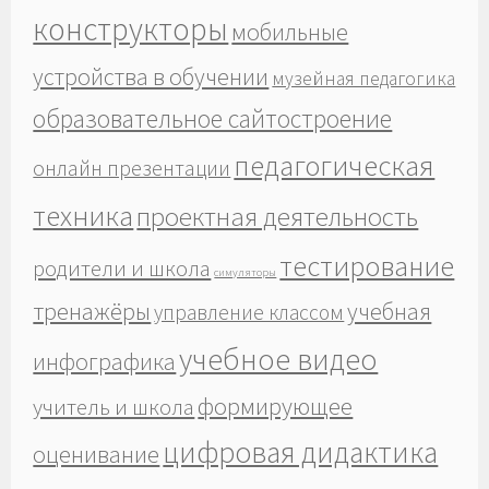
конструкторы
мобильные
устройства в обучении
музейная педагогика
образовательное сайтостроение
педагогическая
онлайн презентации
техника
проектная деятельность
тестирование
родители и школа
симуляторы
тренажёры
учебная
управление классом
учебное видео
инфографика
формирующее
учитель и школа
цифровая дидактика
оценивание