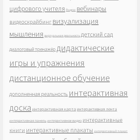
вебинары
цифрового учителя
Яндекс
визуализация
видеоскрайбинг
мышления
детский сад
виртуальная реальность
дидактические
диалоговый тренажёр
игры и упражнения
дистанционное обучение
интерактивная
дополненная реальность
доска
интерактивная карта
интерактивная лента
интерактивные
интерактивная панель
интерактивное видео
интерактивные плакаты
книги
интерактивный плакат