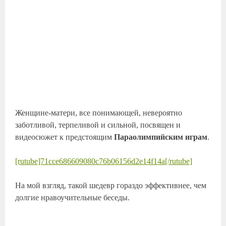
Женщине-матери, все понимающей, невероятно
заботливой, терпеливой и сильной, посвящен и
видеосюжет к предстоящим
Параолимпийским играм
.
[rutube]71cce686609080c76b06156d2e14f14a[/rutube]
На мой взгляд, такой шедевр гораздо эффективнее, чем
долгие нравоучительные беседы.