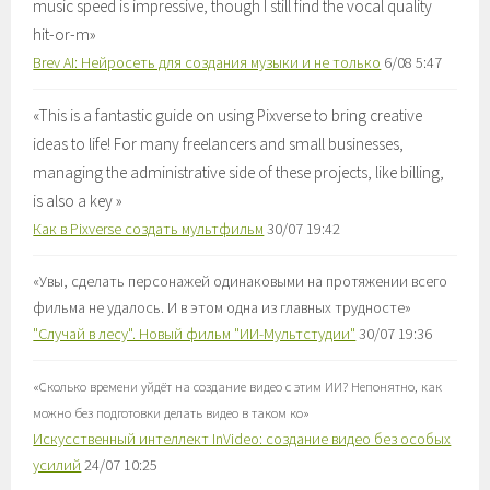
music speed is impressive, though I still find the vocal quality
hit-or-m
»
Brev AI: Нейросеть для создания музыки и не только
6/08 5:47
«
This is a fantastic guide on using Pixverse to bring creative
ideas to life! For many freelancers and small businesses,
managing the administrative side of these projects, like billing,
is also a key
»
Как в Pixverse создать мультфильм
30/07 19:42
«
Увы, сделать персонажей одинаковыми на протяжении всего
фильма не удалось. И в этом одна из главных трудносте
»
"Случай в лесу". Новый фильм "ИИ-Мультстудии"
30/07 19:36
«
Сколько времени уйдёт на создание видео с этим ИИ? Непонятно, как
можно без подготовки делать видео в таком ко
»
Искусственный интеллект InVideo: создание видео без особых
усилий
24/07 10:25