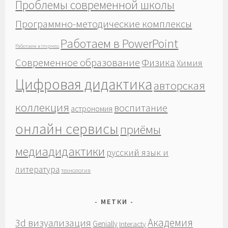
Проблемы современной школы
Программно-методические комплексы
Работаем в PowerPoint
Работаем в Impress
Современное образование
Физика
Химия
Цифровая дидактика
авторская
коллекция
воспитание
астрономия
онлайн сервисы
приёмы
медиадидактики
русский язык и
литература
технология
МЕТКИ
Академия
3d визуализация
Genially
Interacty