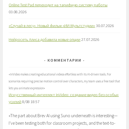
Online Test Pad переходит на тарифную систему работы
03.08.2026
«Случай в лесу». Новый фильм «ИИ-Мультстудии»
30.07.2026
Нейросеть Алиса добавила новые опции
27.07.2026
КОММЕНТАРИИ
«
InVideo makes creating educational videos effortless with its AI-driven tools. For
scenarios requiring precise motion control over characters, my team uses a free tool that
lets you animate expression
»
Искусственный интеллект InVideo: создание видео без особых
усилий
8/08 18:57
«
The part about Brev AI using Suno underneath is interesting—
I’ve been testing both for classroom projects, and the text-to-