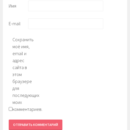
Имя
E-mail
Сохранить
моё имя,
email и
адрес
сайта в
этом
браузере
для
последующих
моих
комментариев.