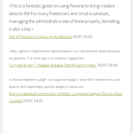
«
This is a fantastic guide on using Pixverse to bring creative
ideas to life! For many freelancers and small businesses,
managing the administrative side of these projects, like billing,
is also a key
»
Как в Pixverse создать мультфильм
30/07 19:42
«
Увы, сделать персонажей одинаковыми на протяжении всего фильма
не удалось. И в этом одна из главных трудносте
»
"Случай в лесу". Новый фильм "ИИ-Мультстудии"
30/07 19:36
«
Сколько времени уйдёт на создание видео с этим ИИ? Непонятно, как
можно без подготовки делать видео в таком ко
»
Искусственный интеллект InVideo: создание видео без особых
усилий
24/07 10:25