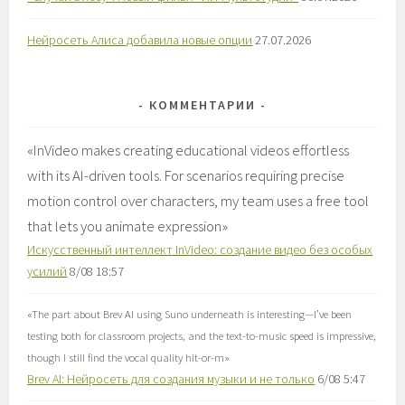
Нейросеть Алиса добавила новые опции
27.07.2026
КОММЕНТАРИИ
«
InVideo makes creating educational videos effortless
with its AI-driven tools. For scenarios requiring precise
motion control over characters, my team uses a free tool
that lets you animate expression
»
Искусственный интеллект InVideo: создание видео без особых
усилий
8/08 18:57
«
The part about Brev AI using Suno underneath is interesting—I’ve been
testing both for classroom projects, and the text-to-music speed is impressive,
though I still find the vocal quality hit-or-m
»
Brev AI: Нейросеть для создания музыки и не только
6/08 5:47