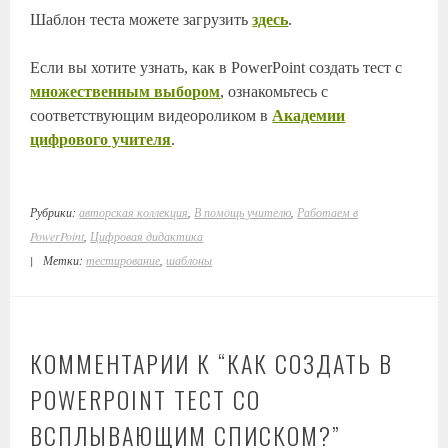
Шаблон теста можете загрузить
здесь
.
Если вы хотите узнать, как в PowerPoint создать тест с
множественным выбором
, ознакомьтесь с
соответствующим видеороликом в
Академии
цифрового учителя
.
Рубрики:
авторская коллекция
,
В помощь учителю
,
Работаем в
PowerPoint
,
Цифровая дидактика
|
Метки:
тестирование
,
шаблоны
КОММЕНТАРИИ К “
КАК СОЗДАТЬ В
POWERPOINT ТЕСТ СО
ВСПЛЫВАЮЩИМ СПИСКОМ?
”