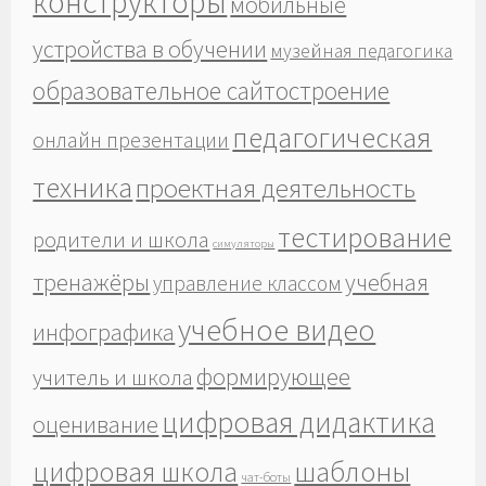
конструкторы
мобильные
устройства в обучении
музейная педагогика
образовательное сайтостроение
педагогическая
онлайн презентации
техника
проектная деятельность
тестирование
родители и школа
симуляторы
тренажёры
учебная
управление классом
учебное видео
инфографика
формирующее
учитель и школа
цифровая дидактика
оценивание
шаблоны
цифровая школа
чат-боты