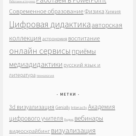
Работаем в Impress
Современное образование
Физика
Химия
Цифровая дидактика
авторская
коллекция
воспитание
астрономия
онлайн сервисы
приёмы
медиадидактики
русский язык и
литература
технология
МЕТКИ
Академия
3d визуализация
Genially
Interacty
вебинары
цифрового учителя
Яндекс
визуализация
видеоскрайбинг