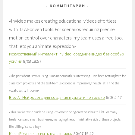
КОММЕНТАРИИ
«
InVideo makes creating educational videos effortless
with its AI-driven tools. For scenarios requiring precise
motion control over characters, my team uses a free tool
that lets you animate expression
»
Искусственный интеллект InVideo: создание видео без особых
усилий
8/08 18:57
«
The part about Brev AI using Suno underneath is interesting—I’ve been testing both for
classroom projects, and the text-to-music speed is impressive, though I still find the
vocal quality hit-or-m
»
Brev AI: Нейросеть для создания музыки и не только
6/08 5:47
«
This is a fantastic guide on using Pixverse to bring creative ideas to life! For many
freelancers and small businesses, managing the administrative side of these projects,
like billing, is also a key
»
Как в Pixverse создать мультфильм
30/07 19:42