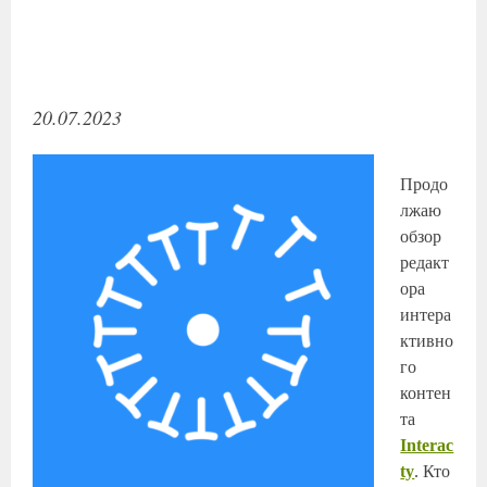
20.07.2023
Продо
лжаю
обзор
редакт
ора
интера
ктивно
го
контен
та
Interac
ty
. Кто