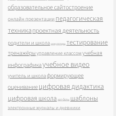
образовательное сайтостроение
педагогическая
онлайн презентации
техника
проектная деятельность
тестирование
родители и школа
симуляторы
тренажёры
учебная
управление классом
учебное видео
инфографика
формирующее
учитель и школа
цифровая дидактика
оценивание
шаблоны
цифровая школа
чат-боты
электронные журналы и дневники