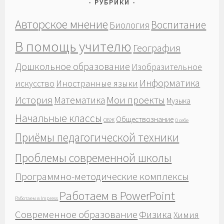
РУБРИКИ
Авторское мнение
Воспитание
Биология
В помощь учителю
География
Дошкольное образование
Изобразительное
Информатика
Иностранные языки
искусство
История
Мои проекты
Математика
Музыка
Начальные классы
Обществознание
ОБЖ
О себе
Приёмы педагогической техники
Проблемы современной школы
Программно-методические комплексы
Работаем в PowerPoint
Работаем в Impress
Современное образование
Физика
Химия