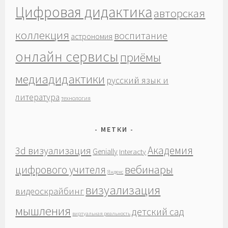
Цифровая дидактика
авторская
коллекция
воспитание
астрономия
онлайн сервисы
приёмы
медиадидактики
русский язык и
литература
технология
МЕТКИ
Академия
3d визуализация
Genially
Interacty
вебинары
цифрового учителя
Яндекс
визуализация
видеоскрайбинг
мышления
детский сад
виртуальная реальность