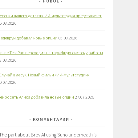
НОВОЕ
есенки нашего детства. ИИ-мультстудия представляет
6.08.2026
едеврум добавил новые опции
05.08.2026
nline Test Pad переходит на тарифную систему работы
3.08.2026
Случай в лесу». Новый фильм «ИИ-Мультстудии»
0.07.2026
ейросеть Алиса добавила новые опции
27.07.2026
КОММЕНТАРИИ
The part about Brev AI using Suno underneath is