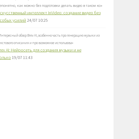
епонятно, как можно без подготовки делать видео в таком ко
»
скусственный интеллект InVideo: создание видео без
собых усилий
24/07 10:25
Интересный обзор Brev AI, особенно часть про генерацию музыки из
екстового описания и про возможное использова
»
rev AI: Нейросеть для создания музыки и не
олько
19/07 11:43