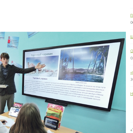
П
0
Ш
O
0
«
3
Н
«