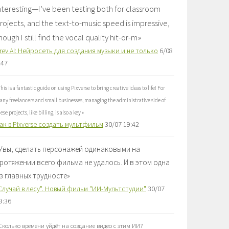
nteresting—I’ve been testing both for classroom
rojects, and the text-to-music speed is impressive,
hough I still find the vocal quality hit-or-m
»
rev AI: Нейросеть для создания музыки и не только
6/08
:47
This is a fantastic guide on using Pixverse to bring creative ideas to life! For
ny freelancers and small businesses, managing the administrative side of
ese projects, like billing, is also a key
»
ак в Pixverse создать мультфильм
30/07 19:42
Увы, сделать персонажей одинаковыми на
ротяжении всего фильма не удалось. И в этом одна
з главных трудносте
»
Случай в лесу". Новый фильм "ИИ-Мультстудии"
30/07
9:36
Сколько времени уйдёт на создание видео с этим ИИ?