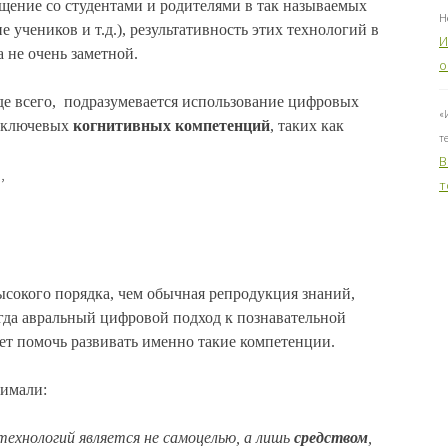
щение со студентами и родителями в так называемых
Н
 учеников и т.д.), результативность этих технологий в
И
а не очень заметной.
о
е всего, подразумевается использование цифровых
«
 ключевых
когнитивных компетенций
, таких как
т
B
,
т
ысокого порядка, чем обычная репродукция знаний,
егда авральный цифровой подход к познавательной
ет помочь развивать именно такие компетенции.
нимали:
технологий является не самоцелью, а лишь
средством
,