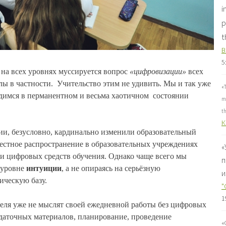
i
p
t
B
5
 на всех уровнях муссируется вопрос
«цифровизации»
всех
ы в частности. Учительство этим не удивить. Мы и так уже
«
одимся в перманентном и весьма хаотичном состоянии
ma
th
К
, безусловно, кардинально изменили образовательный
местное распространение в образовательных учреждениях
«
ии цифровых средств обучения. Однако чаще всего мы
п
 уровне
интуиции
, а не опираясь на серьёзную
и
ическую базу.
"
1
теля уже не мыслят своей ежедневной работы без цифровых
здаточных материалов, планирование, проведение
«