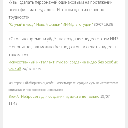
«
Увы, сделать персонажей одинаковыми на протяжении
всего фильма не удалось. И в этом одна из главных
трудносте
»
"Случай в лесу". Новый фильм "ИИ-Мультстудии"
30/07 19:36
«
Сколько времени уйдёт на создание видео с этим ИИ?
Непонятно, как можно без подготовки делать видео в
таком ко
»
Искусственный интеллект InVideo: создание видео без особых
усилий
24/07 10:25
«
Интересный обзор Brev AI, особенно часть про генерацию музыки из текстового
описания и про возможное использова
»
Brev AI: Нейросеть для создания музыки и не только
19/07
11:43