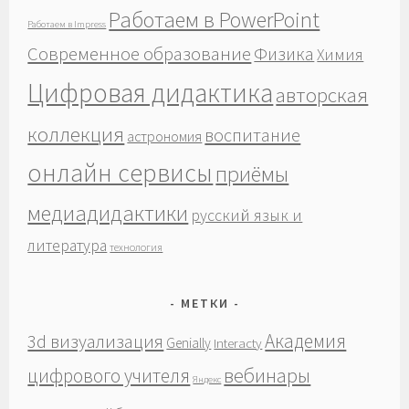
Работаем в PowerPoint
Работаем в Impress
Современное образование
Физика
Химия
Цифровая дидактика
авторская
коллекция
воспитание
астрономия
онлайн сервисы
приёмы
медиадидактики
русский язык и
литература
технология
МЕТКИ
Академия
3d визуализация
Genially
Interacty
вебинары
цифрового учителя
Яндекс