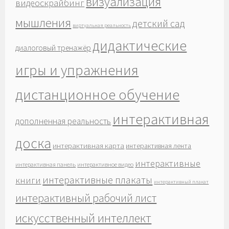
визуализация
видеоскрайбинг
мышления
детский сад
виртуальная реальность
дидактические
диалоговый тренажёр
игры и упражнения
дистанционное обучение
интерактивная
дополненная реальность
доска
интерактивная карта
интерактивная лента
интерактивные
интерактивная панель
интерактивное видео
интерактивные плакаты
книги
интерактивный плакат
интерактивный рабочий лист
искусственный интеллект