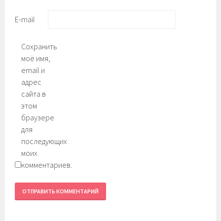
E-mail
Сохранить
моё имя,
email и
адрес
сайта в
этом
браузере
для
последующих
моих
комментариев.