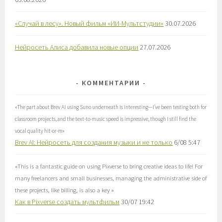
«Случай в лесу». Новый фильм «ИИ-Мультстудии»
30.07.2026
Нейросеть Алиса добавила новые опции
27.07.2026
КОММЕНТАРИИ
«
The part about Brev AI using Suno underneath is interesting—I’ve been testing both for
classroom projects, and the text-to-music speed is impressive, though I still find the
vocal quality hit-or-m
»
Brev AI: Нейросеть для создания музыки и не только
6/08 5:47
«
This is a fantastic guide on using Pixverse to bring creative ideas to life! For
many freelancers and small businesses, managing the administrative side of
these projects, like billing, is also a key
»
Как в Pixverse создать мультфильм
30/07 19:42