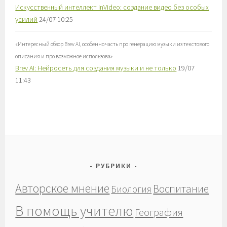
Искусственный интеллект InVideo: создание видео без особых
усилий
24/07 10:25
«
Интересный обзор Brev AI, особенно часть про генерацию музыки из текстового
описания и про возможное использова
»
Brev AI: Нейросеть для создания музыки и не только
19/07
11:43
РУБРИКИ
Авторское мнение
Воспитание
Биология
В помощь учителю
География