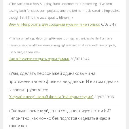
«
The part about Brev AI using Suno underneath is interesting—I’ve been
testing both for classroom projects, and the text-to-music speed is impressive,
though I still find the vocal quality hit-or-m
»
Brev AI: Нейросеть для создания музыки и не только
6/08 5:47
«
This is a fantastic guide on using Pixverse to bring creative ideas to life! For many
freelancers and small businesses, managing the administrative side of these projects,
like billing, is also a key
»
Как в Pixverse создать мультфильм
30/07 19:42
«
Увы, сделать персонажей одинаковыми на
протяжении всего фильма не удалось. И в этом одна из
главных трудносте
»
"Случай в лесу". Новый фильм "ИИ-Мультстудии"
30/07 19:36
«
Сколько времени уйдёт на создание видео с этим ИИ?
Непонятно, как можно без подготовки делать видео в
таком ко
»