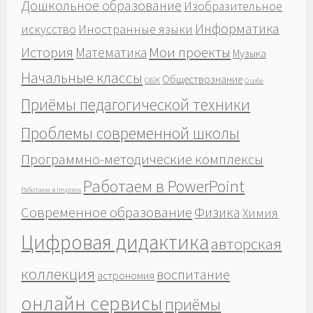
Дошкольное образование
Изобразительное
Информатика
Иностранные языки
искусство
История
Мои проекты
Математика
Музыка
Начальные классы
Обществознание
ОБЖ
О себе
Приёмы педагогической техники
Проблемы современной школы
Программно-методические комплексы
Работаем в PowerPoint
Работаем в Impress
Современное образование
Физика
Химия
Цифровая дидактика
авторская
коллекция
воспитание
астрономия
онлайн сервисы
приёмы