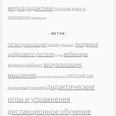
медиадидактики
русский язык и
литература
технология
МЕТКИ
Академия
3d визуализация
Genially
Interacty
вебинары
цифрового учителя
Яндекс
визуализация
видеоскрайбинг
мышления
детский сад
виртуальная реальность
дидактические
диалоговый тренажёр
игры и упражнения
дистанционное обучение